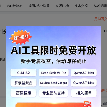
N
Vue技能树
简历/就业指导
立码吐槽
技术交流
BUG记
用AI写
头 万人中只一眼，却足以救我 ——《不
足以救我 ——《不可谖兮 》 伦桑
转发到动态
举报
写回
切换为时间