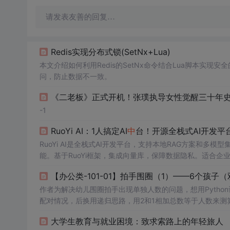
请发表友善的回复…
Redis实现分布式锁(SetNx+Lua)
本文介绍如何利用Redis的SetNx命令结合Lua脚本实
问，防止数据不一致。
《二老板》正式开机！张璞执导女性觉醒三十年
-1
RuoYi AI：1人搞定AI
中
台！开源全栈式AI开发平
RuoYi AI是全栈式AI开发平台，支持本地RAG方案和
能。基于RuoYi框架，集成向量库，保障数据隐私。适合企
【办公类-101-01】拍手围圈（1）——6个孩
作者为解决幼儿围圈拍手出现单独人数的问题，想用Pyth
配对情况，后换用递归思路，用2和1相加总数等于人数来测算
大学生教育与就业困境：致求索路上的年轻旅人