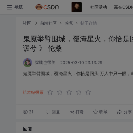
社区活动
赢在CSD
导航
社区
前端社区
感慨
帖子详情
鬼魇举臂围城，覆淹星火，你恰是回
谖兮 》 伦桑
2025-03-10 23:13:29
朦胧也很美
鬼魇举臂围城，覆淹星火，你恰是回头 万人中只一眼，却
给本帖投票
31
回复
打赏
分享
收藏
回复