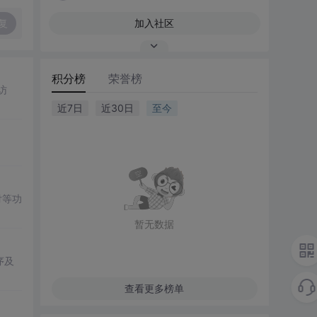
复
加入社区
积分榜
荣誉榜
访
近7日
近30日
至今
付等功
暂无数据
序及
查看更多榜单