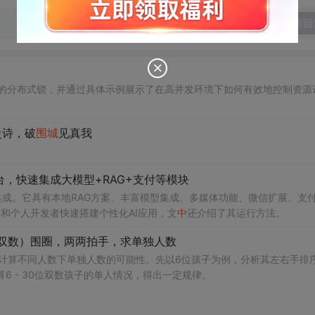
发表回
现安全的分布式锁，并通过具体示例展示了在高并发环境下如何有效地控制资源
史诗，破
围城
见真我
台，快速集成大模型+RAG+支付等模块
多模型集成。它具有本地RAG方案、丰富模型集成、多媒体功能、微信扩展、支
业和个人开发者快速搭建个性化AI应用，文
中
还介绍了其运行方法。
子（双数）围圈，两两拍手，求单独人数
on计算不同人数下单独人数的可能性。先以6位孩子为例，分析其左右手排
6 - 30位双数孩子的单人情况，得出一定规律。