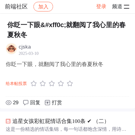
前端社区
登录
频道
加入
帖子详情
社区
前端社区
感慨
你眨一下眼&#xff0c;就翻阅了我心里的春
夏秋冬
cjska
2025-03-10
你眨一下眼，就翻阅了我心里的春夏秋冬
给本帖投票
29
回复
打赏
追星女孩彩虹屁情话合集100条 ✔︎ （二）
这是一份精选的情话集锦，每一句话都饱含深情，用诗意