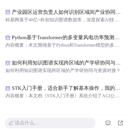
的语言表达对爱人的独特情感。从四季更替到日常琐碎，
从山川湖海到街头巷尾，每一段文字都在诉说着对一个人
产业园区运营负责人如何识别区域间产业协同机会？.docx
的思念与热爱。
科易网基于40亿+科创知识图谱数据库，深度探索AI技术
在技术转移、成果转化、技术经纪、知识产权、产业创
新、科技招商等垂直领域的多样化应用场景，研究科技创
Python基于Transformer的多变量风电功率预测研究
新领域的AI+数智化解决方案，推动科技创新与产业创新
智能化发展。
内容概要：本文围绕基于Python和Transformer模型的多变
量风电功率预测展开研究，重点针对短期风电功率预测任
务。研究采用深度学习中的Transformer架构，引入风速、
如何利用知识图谱实现跨区域的产学研协同与资源对接？.docx
温度、湿度等多种气象及运行变量作为输入特征，构建高
精度预测模型。为进一步提升预测的稳健性与可靠性，研
如何利用知识图谱实现跨区域的产学研协同与资源对接？
究结合近端梯度算法求解LASSO分位数回归，优化模型在
不确定性环境下的输出表现，增强预测结果的置信区间估
计能力。该技术是机器学习与新能源领域深度融合的典型
STK入门手册，适合新手了解基本操作，我的主页还有进阶教程
应用，旨在提高风电并网的稳定性与电网调度的科学性。;
内容概要：本文档《STK入门手册》系统介绍了AGI公司
适合人群：具备Python编程基础，熟悉主流深度学习框架
开发的Satellite Tool Kit（STK）软件的基本用法与核心功
（如PyTorch或TensorFlow）的研究生、科研人员，以及从
能，涵盖用户界面操作、地图窗口设置、各类对象（如卫
事新能源发电预测、电力系统调度、智能电网优化等相关
星、航天器、设施、传感器等）的创建与属性定义，以及
工作的技术人员。; 使用场景及目标：①应用于风电场实际
高级分析模块如高精度轨道预测（HPOP）、长周期轨道
说点什么…
运行中的短期功率预测系统，辅助电网进行精准负荷调配
内容概要：预测（LOP）、地形本文档为与高分辨率地图