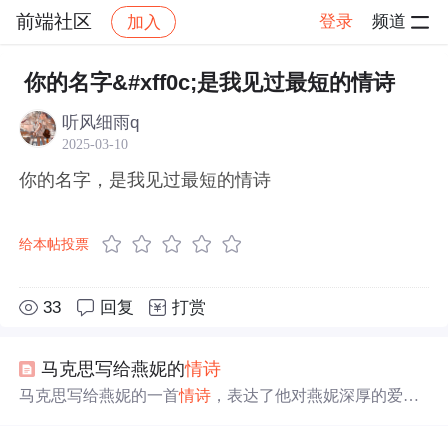
前端社区
登录
频道
加入
帖子详情
社区
前端社区
感慨
你的名字&#xff0c;是我见过最短的情诗
听风细雨q
2025-03-10
你的名字，是我见过最短的情诗
给本帖投票
33
回复
打赏
马克思写给燕妮的
情诗
马克思写给燕妮的一首
情诗
，表达了他对燕妮深厚的爱情
和无尽的思念。诗中，马克思将燕妮比喻为他的灵感源
泉、快慰之神和希望之光，她的
名字
是他诗歌的主题，他