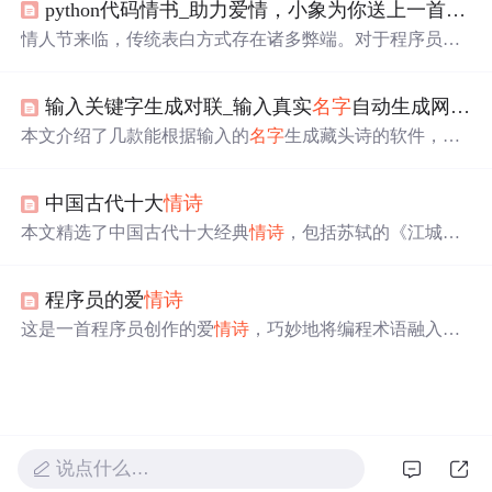
python代码情书_助力爱情，小象为你送上一首python写的
渴望让全世界都知道这个
名字
就是爱情。
情人节来临，传统表白方式存在诸多弊端。对于程序员而
言，可用专属浪漫来表白。文中给出用Python写的
情诗
《世界上最遥远的距离》代码示例，既能展示才华，又能
输入关键字生成对联_输入真实
名字
自动生成网名，
彰显内心，提升表白格调。
本文介绍了几款能根据输入的
名字
生成藏头诗的软件，包
括
名字
作诗软件、蓝梦
名字
作诗软件、安酷藏头诗软件
等。这些软件不仅支持五言和七言诗，还能为不同的场合
中国古代十大
情诗
定制诗歌。
本文精选了中国古代十大经典
情诗
，包括苏轼的《江城
子》、李之仪的《卜算子》等，每首诗都附有精辟点评，
展现了古代文人对于爱情的不同理解与表达。
程序员的爱
情诗
这是一首程序员创作的爱
情诗
，巧妙地将编程术语融入诗
句之中，表达了程序员对于爱情的独特理解和感受。
说点什么…