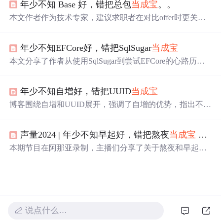
年少不知 Base 好，错把总包
当成
宝
。。
配置和使用 Splash，包括发送 GET 和 POST 请求，并强调
了 Splash 在无反爬策略但需要JS渲染场景下的优势。
本文作者作为技术专家，建议求职者在对比offer时更关注B
ase薪资而非总包，强调Base的稳定性、涨薪潜力和作为基
本生活来源的重要性，同时提醒考虑股票和期权的不确定
年少不知EFCore好，错把SqlSugar
当成
宝
性和相关因素。
本文分享了作者从使用SqlSugar到尝试EFCore的心路历
程，并详细介绍了EFCore的基本使用方法，包括安装NuGe
t包、创建数据库实体类及DbContext等步骤。
年少不知自增好，错把UUID
当成
宝
博客围绕自增和UUID展开，强调了自增的优势，指出不应
错把UUID
当成
首选。虽未给出详细内容，但核心聚焦于两
者在信息技术领域的应用选择。
声量2024 | 年少不知早起好，错把熬夜
当成
宝
—— 聊聊早起和熬夜
本期节目在阿那亚录制，主播们分享了关于熬夜和早起的
观点，涉及个人生活习惯、城市夜生活观察、身体健康关
注及工作与创造力的关系。
说点什么…