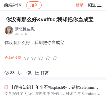
前端社区
登录
频道
加入
帖子详情
社区
前端社区
感慨
你没有那么好&#xff0c;我却把你当成宝
梦想橡皮泥
2025-03-10
你没有那么好，我却把你当成宝
给本帖投票
33
回复
打赏
【爬虫知识】年少不知splash好，错把selenium
当成
文章探讨了 Splash 在爬虫中的作用，对比了与 Selenium 的
区别。作者分享了初次使用 Splash 的误解，指出 Splash 能
有效渲染JS动态页面，提升爬虫效率。文中还介绍了如何