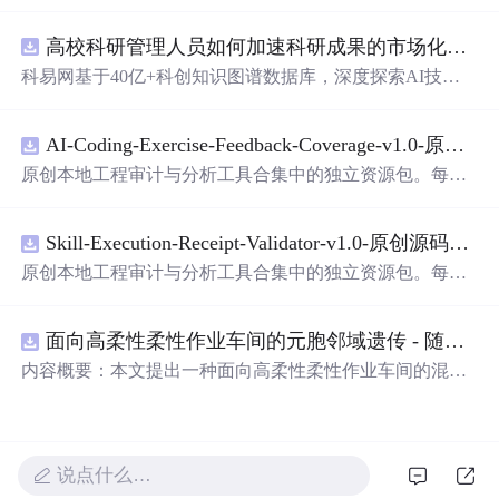
高校科研管理人员如何加速科研成果的市场化转化？.docx
科易网基于40亿+科创知识图谱数据库，深度探索AI技术
在技术转移、成果转化、技术经纪、知识产权、产业创
新、科技招商等垂直领域的多样化应用场景，研究科技创
AI-Coding-Exercise-Feedback-Coverage-v1.0-原创源码与文档.zip
新领域的AI+数智化解决方案，推动科技创新与产业创新
智能化发展。
原创本地工程审计与分析工具合集中的独立资源包。每个
ZIP包含完整源码、3项自动化测试、可复现合成示例、离
线HTML、JSON与SVG报告、1080×720真实运行效果图、
Skill-Execution-Receipt-Validator-v1.0-原创源码与文档.zip
README、运行说明、功能清单、MIT License及原创与授
权声明。解压后进入project目录，执行npm test验证算法，
原创本地工程审计与分析工具合集中的独立资源包。每个
执行npm run report生成报告，也可通过本地静态服务器打
ZIP包含完整源码、3项自动化测试、可复现合成示例、离
开网页。运行时零第三方依赖，不包含热点产品或开源项
线HTML、JSON与SVG报告、1080×720真实运行效果图、
目源码、Logo、官方截图、论文、生产日志或其他受限素
面向高柔性柔性作业车间的元胞邻域遗传 - 随机重启爬山混合调度优化算法（Matlab代码实现）
README、运行说明、功能清单、MIT License及原创与授
材。适合前端开发、AI应用工程、测试审计和课程实践。
权声明。解压后进入project目录，执行npm test验证算法，
内容概要：本文提出一种面向高柔性柔性作业车间的混合
执行npm run report生成报告，也可通过本地静态服务器打
调度优化算法——元胞邻域遗传-随机重启爬山混合调度优
开网页。运行时零第三方依赖，不包含热点产品或开源项
化算法，该算法深度融合元胞自动机的局部搜索机制与遗
目源码、Logo、官方截图、论文、生产日志或其他受限素
传算法的全局寻优能力，并创新性地引入随机重启爬山策
材。适合前端开发、AI应用工程、测试审计和课程实践。
略以增强跳出局部最优的能力，从而有效应对高柔性车间
说点什么…
环境中工序灵活、设备多样、约束复杂的调度挑战；通过