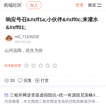
前端社区
登录
频道
加入
帖子详情
社区
前端社区
感慨
响应号召&#xff1a;小伙伴&#xff0c;来灌水
&#xff01;
m0_71104220
2025-03-10
山河远阔，此生为你
给本帖投票
33
回复
打赏
三相并网逆变器虚拟阻抗+统一有源阻尼策略SVPWM+SPWM调制仿真
内容概要：本文围绕三相并网逆变器的控制策略展开研