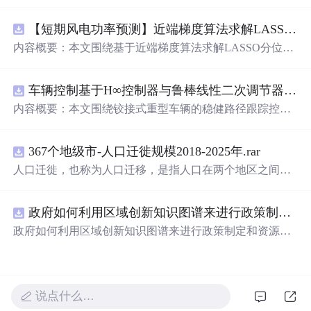
究，重点探讨了虚拟阻抗与统一有源阻尼相结合的控制方
法，并实现了SVPWM（空间矢量脉宽调制）与SPWM
【短期风电功率预测】近端梯度算法求解LASSO分位数回归-短期风电功率预测研究（Matlab代码实现）
（正弦脉宽调制）两种调制方式在Simulink平台下的仿真建
模。通过引入虚拟阻抗改善系统输出阻抗特性，结合统一
内容概要：本文围绕基于近端梯度算法求解LASSO分位数
有源阻尼技术有效抑制LC或LCL滤波器引起的谐振问题，
回归的短期风电功率预测方法展开研究，旨在提升预测模
从而提升逆变器在弱电网条件下的并网稳定性与电能质
型在复杂环境下的精度与鲁棒性。文章系统构建了LASSO
量。研究涵盖了控制策略的设计、调制算法的实现、动态
车辆控制基于H∞控制器与鲁棒线性二次调节器RLQR的铰接式重型车辆的稳健路径跟踪控制研究（Matlab代码实现）
分位数回归模型，深入剖析其数学原理，并引入近端梯度
响应分析及谐波抑制效果评估，同时拓展涉及正负序分
算法进行高效优化求解，有效应对高维稀疏数据与异常值
内容概要：本文围绕铰接式重型车辆的稳健路径跟踪控制
离、中点电位平衡、DPWMA调制等关键技术，构建了完
干扰等问题。通过Matlab平台完成了完整的算法实现与仿
问题，提出并实现了基于H∞控制器与鲁棒线性二次调节器
整的高性能并网逆变器控制系统仿真体系。; 适合人群：适
真实验，利用实际风电数据验证了该方法在不同分位点下
（RLQR）的控制策略。通过建立车辆动力学模型，针对
用于从事电力电子、新能源发电、智能电网及相关领域的
的预测性能，结果表明其相较于传统方法具有更强的稳定
367个地级市-人口迁徙规模2018-2025年.rar
系统中存在的外部干扰与参数不确定性，设计H∞控制器以
研究生、科研人员和工程技术人员，特别是具备三相并网
性和准确性。此外，文档还整合了电力系统、机器学习、
增强系统的抗干扰能力，并结合RLQR优化控制性能，在
人口迁徙，也称为人口迁移，是指人口在两个地区之间的
逆变器控制理论基础并熟悉MATLAB/Simulink仿真环境的
路径规划等多个领域的相关科研方向与技术应用案例，突
保证稳定性的同时提升路径跟踪精度。研究利用Matlab进
空间移动，这种移动通常涉及人口居住地由迁出地到迁入
专业人士；; 使用场景及目标：①用于高校与科研机构开展
出该方法在新能源预测与智能优化中的广泛适用性与实践
行仿真验证，对比不同工况下的控制效果，展示了所提方
地的永久性或长期性的改变。 随着经济的不断发展、城市
并网逆变器稳定性与控制策略的深入研究；②支撑学位论
价值。; 适合人群：具备扎实的数学基础（如凸优化、统计
法在复杂行驶环境下的优越性与鲁棒性。; 适合人群：具备
政府如何利用区域创新知识图谱来进行政策制定和资源统筹？.docx
化进程的加速以及人们生活方式的转变，人口流动的趋势
文撰写、学术期刊投稿或科研项目申报中的仿真验证工
学习）与Matlab编程能力，从事新能源发电预测、电力系
自动控制理论基础、车辆工程或自动化相关背景，熟悉Mat
愈发明显。通过深入研究和分析人口迁徙的年度、月度数
政府如何利用区域创新知识图谱来进行政策制定和资源统
作；③为企业研发高性能、高可靠性的并网逆变器产品提
统调度、智能优化算法或机器学习等领域的科研人员、工
lab/Simulink仿真工具，从事智能车辆控制、路径跟踪算法
据，我们能够更深入地理解这一社会现象，为政策制定、
筹？
供先进的控制方案与技术原型支持；; 阅读建议：建议读者
程技术人员及研究生。; 使用场景及目标：①应用于短期风
研究的研究生、科研人员及工程技术人员。; 使用场景及目
城市规划和社会发展提供有力支持。
结合提供的Simulink模型文件进行实际操作与仿真验证，重
电功率预测，增强模型对噪声、异常值及非平稳特性的适
标：①应用于铰接式重型车辆（如矿用卡车、大型拖挂
点关注虚拟阻抗参数设计与有源阻尼的协同作用机制，深
应能力，提升电网调度的安全性与经济性；②为研究LASS
车）的自动驾驶路径跟踪控制系统设计；②为解决存在模
入理解不同调制策略对系统性能的影响，并可进一步拓展
说点什么…
O回归、分位数回归及近端梯度优化算法的学者提供可复
型不确定性和外界扰动条件下的鲁棒控制问题提供算法参
学习文中提及的正负序控制、中点电位平衡等先进控制技
现、可扩展的Matlab代码实例，便于算法改进与对比实