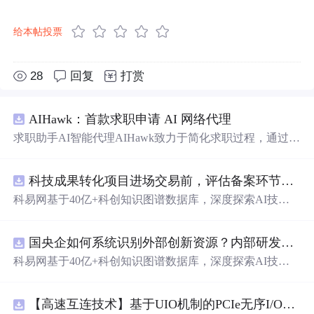
给本帖投票
28
回复
打赏
AIHawk：首款求职申请 AI 网络代理
求职助手AI智能代理AIHawk致力于简化求职过程，通过自
动化职位申请流程。借助人工智能，它能够帮助用户以定
制化的方式申请多个职位。
科技成果转化项目进场交易前，评估备案环节需要准备哪些材料？.docx
科易网基于40亿+科创知识图谱数据库，深度探索AI技术
在技术转移、成果转化、技术经纪、知识产权、产业创
新、科技招商等垂直领域的多样化应用场景，研究科技创
国央企如何系统识别外部创新资源？内部研发体系完善，但对外部高校、
新领域的AI+数智化解决方案，推动科技创新与产业创新
智能化发展。
科易网基于40亿+科创知识图谱数据库，深度探索AI技术
在技术转移、成果转化、技术经纪、知识产权、产业创
新、科技招商等垂直领域的多样化应用场景，研究科技创
【高速互连技术】基于UIO机制的PCIe无序I/O扩展：多路径架构下内存请求的高性能传输与排序控制方案设计
新领域的AI+数智化解决方案，推动科技创新与产业创新