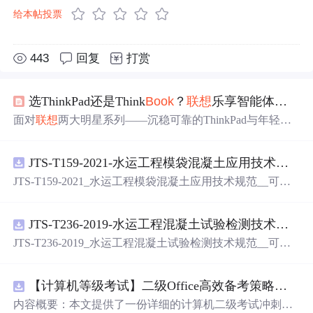
给本帖投票
443
回复
打赏
选ThinkPad还是Think
Book
？
联想
乐享智能体让你告别选择困难！
面对
联想
两大明星系列——沉稳可靠的ThinkPad与年轻活
力的Think
Book
，无需再纠结于参数对比，
联想
官方智能
体“
联想
乐享”正重新定义产品选择体验。“我该选ThinkPad
JTS-T159-2021-水运工程模袋混凝土应用技术规范-可搜索.pdf
还是Think
Book
？”这或许是许多用户在选购商务笔记本时
的经典难题。传统的解决方案是浏览无数篇评测文章、对
JTS-T159-2021_水运工程模袋混凝土应用技术规范__可搜
比参数表格，但结果往往是信息过载，更加迷茫。
2025
索.pdf
年，
联想
推出的企业级超级智能体“
联想
乐享”正改变这一
现状，将产品选择从。
JTS-T236-2019-水运工程混凝土试验检测技术规范-可搜索.pdf
JTS-T236-2019_水运工程混凝土试验检测技术规范__可搜
索.pdf
【计算机等级考试】二级Office高效备考策略：分阶段复习计划与考场时间分配优化方案
内容概要：本文提供了一份详细的计算机二级考试冲刺备