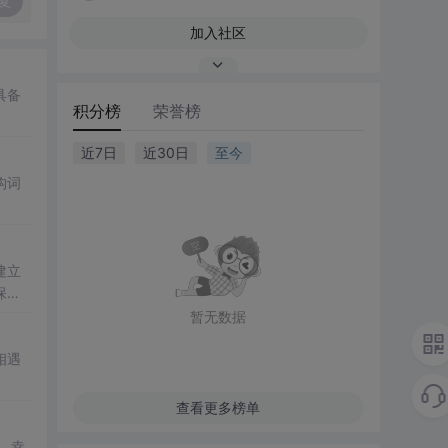
复
加入社区
具备
积分榜
荣誉榜
近7日
近30日
至今
构词
建立
保持
暂无数据
相遇
查看更多榜单
、幸