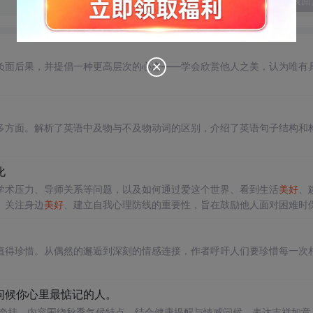
发表回
负面后果，并提倡一种更高层次的心态——学会欣赏他人之美，认为唯有
多方面。解析了英语中及物与不及物动词的区别，介绍了英语句子结构和
化
学术压力、导师关系等问题，以及如何通过爱这个世界、看到生活
美好
、
、关注身边
美好
、建立自我心理防线的重要性，旨在鼓励他人面对困难时
值得珍惜。从偶然的邂逅到深刻的情感连接，作者呼吁人们要珍惜每一次
问候你心里最惦记的人。
与牵挂。内容围绕秋季气候特点，结合健康提醒与情感问候，表达吉祥如意