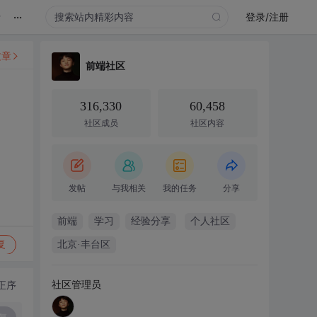
...
录
登录/注册
文章
前端社区
316,330
60,458
社区成员
社区内容
发帖
与我相关
我的任务
分享
前端
学习
经验分享
个人社区
复
北京·丰台区
社区管理员
正序