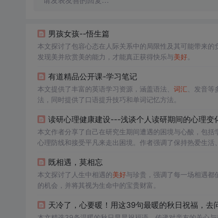
请发表友善的回复…
男孩女孩--悟生篇
本文探讨了包容心态在人际关系中的局限性及其可能带来的
发现美并欣赏美的能力，才能真正获得快乐与
美好
。
有道精品公开课-学习笔记
本文提供了丰富的英语学习资源，涵盖语法、
词汇
、发音等
法，同时提供了口语提升技巧和单词记忆方法。
读研心理健康建设---浅谈个人读研期间的心理变
本文作者分享了自己在研究生期间遭遇的困境与心酸，包括
心理防线和接受平凡来走出困境。作者强调了保持热爱生活
乐观，寻找生活的阳光。
既相遇，莫相忘
本文探讨了人生中相遇的
美好
与珍贵，强调了每一场相遇都
的机会，并将其视为生命中的宝贵财富。
天冷了，心要暖！用这39句最暖的秋日祝福，去
本文精选39条温暖的秋日早晨祝福语，传递对亲友的关心