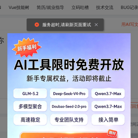
N
Vue技能树
简历/就业指导
立码吐槽
技术交流
BUG记
用AI写
服务超时,请刷新页面重试
你
转发到动态
举报
写回
切换为时间