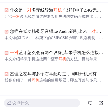
闷。在孤独的街道上，他不仅找回了尘封已久的跑步裤，
还在口袋中意外发现了旧
耳机
。夜跑的过程中，他对过去
什么是
一对
多无线导游
耳机
？颢轩电子2.4G无线导游讲解器
的爱情进行了深刻的反思。
2.4G
一对
多无线导游讲解器采用先进的数码合成技术，信
号稳定、抗干扰能力强，适用于团队或多人同步收听讲解
内容。无论是在嘈杂的旅游景点还是安静的博物馆，都能
怎样在低功耗蓝牙音频Le Audio识别出来
一对
TWS
保证清晰的收听效果。该系统还可用于同步翻译，提高讲
解效率。
本文详解LE Audio框架下的CSIP/CSIS协调组识别机制，重
点阐述如何通过RSI广播、SIRK密钥、Coordinated Set Siz
e、Set Member Rank等关键特征，在低功耗蓝牙环境中准
一对
蓝牙怎么会有两个设备_苹果手机怎么连接两个蓝牙
确识别并管理
一对
TWS
耳机
组成的协调集。涵盖RSI生成
与解析、SIRK加密逻辑、成员锁定机制及多设备连接流
本文介绍苹果手机连接两个蓝牙
耳机
的方法。目前苹果手
程，支撑真无线立体声的标准化同步。
机仅支持连接两个自家的AirPods
耳机
，将其进入配对模式
与手机配对，连接好后从屏幕右上角调出控制中心，点击
杰理之左耳与多个右耳配对过，同时开机只有最后配对的
「音频」图标选择两副
耳机
。第三方蓝牙
耳机
暂不支持同
时连两个。
博客介绍了一种
耳机
连接的使用场景，即左耳曾与多只右
耳连接过，后续仅允许最后连接的
一对
耳机
回连成功，聚
焦于
耳机
连接规则。
说点什么…