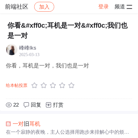
前端社区
登录
频道
加入
帖子详情
社区
前端社区
感慨
你看&#xff0c;耳机是一对&#xff0c;我们也
是一对
峰峰lks
2025-03-13
你看，耳机是一对，我们也是一对
给本帖投票
22
回复
打赏
一对
旧
耳机
在一个寂静的夜晚，主人公选择用跑步来排解心中的烦