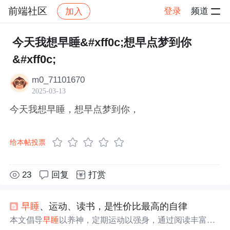
前端社区
登录
频道
加入
帖子详情
社区
前端社区
感慨
今天我想早睡&#xff0c;想早点梦到你
&#xff0c;
m0_71101670
2025-03-13
今天我想早睡，想早点梦到你，
给本帖投票
23
回复
打赏
早睡
、运动、读书，是性价比最高的自律
本文倡导
早睡
以养神，定期运动以强身，通过阅读丰富内