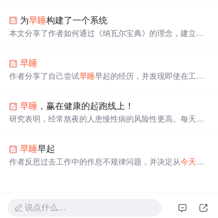
心。坚持这三个日常习惯，将助你超越他人，实现生活的
平衡与成长。
为
早睡
构建了一个系统
本文分享了作者如何通过《纳瓦尔宝典》的理念，建立
早
睡
系统，包括确定目标（22:00入睡）、消除干扰、睡前行
为规范，以及根据反馈不断调整系统以适应个人生活习惯
早睡
的变化。
作者分享了自己尝试
早睡
早起的经历，并发现即使在工作
日的清晨，公共交通也十分拥挤。通过这次体验，作者意
识到调整作息的重要性。
早睡
，赢在健康的起跑线上！
研究表明，经常熬夜的人患慢性病的风险性更高。每天充
足的睡眠不仅可以降低患慢性病的风险，还能增强抵抗
力，使大脑更加灵活，并有助于创建乐观的心态。此外，
早睡
早起
早睡
还可以帮助人体分泌大量褪黑素，促进快速进入睡眠
状态。
作者反思过去工作中的作息不规律问题，并决定从
今天
开
始调整作息，
早睡
早起，形成良好的生活习惯。尽管面对
繁忙的工作和家庭责任，仍决心坚持这一计划。
说点什么…