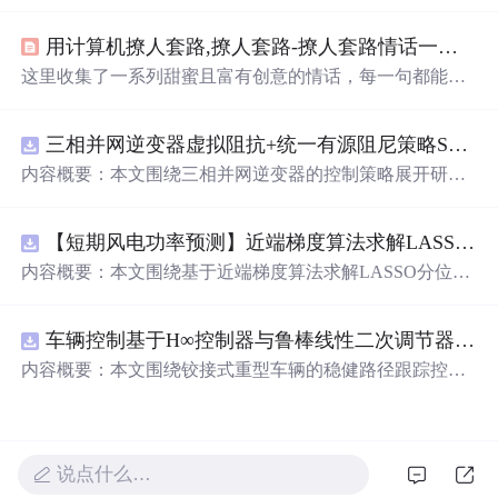
满创意，能够帮助男生快速拉近与女生的距离。
用计算机撩人套路,撩人套路-撩人套路情话一问一答 - 个性说说吧
这里收集了一系列甜蜜且富有创意的情话，每一句都能触
动心弦，适合用来表达爱意或是增添日常生活中的小情
趣。
三相并网逆变器虚拟阻抗+统一有源阻尼策略SVPWM+SPWM调制仿真
内容概要：本文围绕三相并网逆变器的控制策略展开研
究，重点探讨了虚拟阻抗与统一有源阻尼相结合的控制方
法，并
实现
了SVPWM（空间矢量脉宽调制）与SPWM
【短期风电功率预测】近端梯度算法求解LASSO分位数回归-短期风电功率预测研究（Matlab代码
（正弦脉宽调制）两种调制方式在Simulink平台下的仿真建
模。通过引入虚拟阻抗改善系统输出阻抗特性，结合统一
内容概要：本文围绕基于近端梯度算法求解LASSO分位数
有源阻尼技术有效抑制LC或LCL滤波器引起的谐振问题，
回归的短期风电功率预测方法展开研究，旨在提升预测模
从而提升逆变器在弱电网条件下的并网稳定性与电能质
型在复杂环境下的精度与鲁棒性。文章系统构建了LASSO
量。研究涵盖了控制策略的设计、调制算法的
实现
、动态
车辆控制基于H∞控制器与鲁棒线性二次调节器RLQR的铰接式重型车辆的稳健路径跟踪控制研究（Matlab代码
分位数回归模型，深入剖析其数学原理，并引入近端梯度
响应分析及谐波抑制效果评估，同时拓展涉及正负序分
算法进行高效优化求解，有效应对高维稀疏数据与异常值
内容概要：本文围绕铰接式重型车辆的稳健路径跟踪控制
离、中点电位平衡、DPWMA调制等关键技术，构建了完
干扰等问题。通过Matlab平台完成了完整的算法
实现
与仿
问题，提出并
实现
了基于H∞控制器与鲁棒线性二次调节器
整的高性能并网逆变器控制系统仿真体系。; 适合人群：适
真实验，利用实际风电数据验证了该方法在不同分位点下
（RLQR）的控制策略。通过建立车辆动力学模型，针对
用于从事电力电子、新能源发电、智能电网及相关领域的
的预测性能，结果表明其相较于传统方法具有更强的稳定
系统中存在的外部干扰与参数不确定性，设计H∞控制器以
研究生、科研人员和工程技术人员，特别是具备三相并网
性和准确性。此外，文档还整合了电力系统、机器学习、
增强系统的抗干扰能力，并结合RLQR优化控制性能，在
说点什么…
逆变器控制理论基础并熟悉MATLAB/Simulink仿真环境的
路径规划等多个领域的相关科研方向与技术应用案例，突
保证稳定性的同时提升路径跟踪精度。研究利用Matlab进