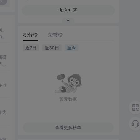
复
加入社区
同。
积分榜
荣誉榜
力。
近7日
近30日
至今
新研
造，
际行
暂无数据
作为
查看更多榜单
诠释