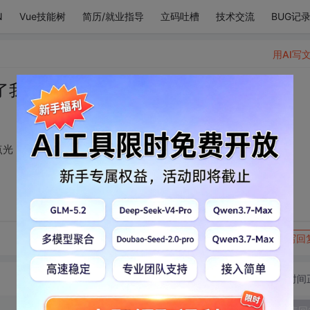
N
Vue技能树
简历/就业指导
立码吐槽
技术交流
BUG记
用AI写
了我天光乍破时的一点光
点光
转发到动态
举报
写回
切换为时间