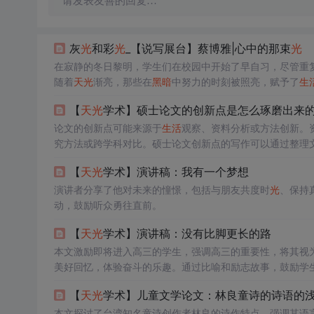
请发表友善的回复…
灰
光
和彩
光
_【说写展台】蔡博雅|心中的那束
光
在寂静的冬日黎明，学生们在校园中开始了早自习，尽管重
随着
天
光
渐亮，那些在
黑暗
中努力的时刻被照亮，赋予了
生
【
天
光
学术】硕士论文的创新点是怎么琢磨出来
论文的创新点可能来源于
生活
观察、资料分析或方法创新。
究方法或跨学科对比。硕士论文创新点的写作可以通过整理
而是研究过程中的自然发现。
【
天
光
学术】演讲稿：我有一个梦想
演讲者分享了他对未来的憧憬，包括与朋友共度时
光
、保持
动，鼓励听众勇往直前。
【
天
光
学术】演讲稿：没有比脚更长的路
本文激励即将进入高三的学生，强调高三的重要性，将其视
美好回忆，体验奋斗的乐趣。通过比喻和励志故事，鼓励学
【
天
光
学术】儿童文学论文：林良童诗的诗语的
本文探讨了台湾知名童诗创作者林良的诗作特点，强调其语