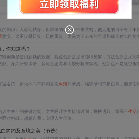
发表回
复的知识让人感到枯燥，但群体的读书声带来共鸣，使无趣的日子有了不
活
意义。这不仅是日复一日的重复，更是为了未来的希望和成长付出的努
的，你知道吗？
资料创新是使用新颖的数据，观点创新是提出独特见解，方法创新是采用
文献、深入研究术语、多角度思考和比较分析来实现。创新点不是凭空捏
真诚友谊、追求内心平静和充实
生活
的梦想。强调梦想不是口号，而是实
为人生奋斗的关键时期。文章呼吁学生珍惜时间，拼搏进取，将高三
生活
生面对挑战，超越自我，实现人生价值。
浅白简约及意境之美（节选）
言浅白、意象
生活
化、情感纯真的质朴之美，展示了林良如何用儿童视角