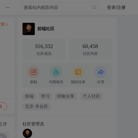
...
录
登录/注册
文章
前端社区
316,332
60,458
社区成员
社区内容
发帖
与我相关
我的任务
分享
前端
学习
经验分享
个人社区
复
北京·丰台区
社区管理员
正序