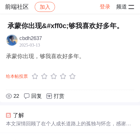
前端社区
登录
频道
加入
帖子详情
社区
前端社区
感慨
承蒙你出现&#xff0c;够我喜欢好多年。
cbdh2637
2025-03-13
承蒙你出现，够我喜欢好多年。
给本帖投票
22
回复
打赏
了解
本文深情回顾了在个人成长道路上的孤独与怀念，感谢那
些曾经
出现
过的人和事，它们足
够
让人
喜欢
、怀念、孤独
并成长了
好多年
。