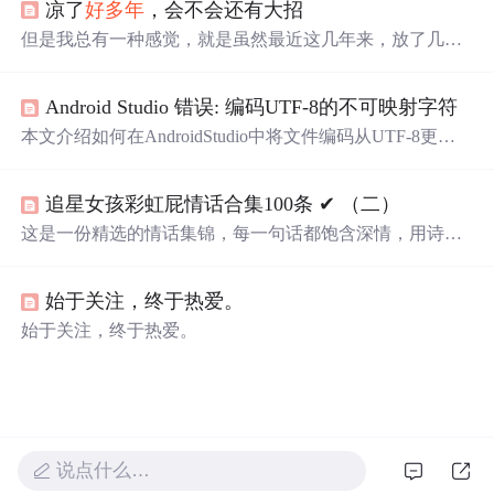
凉了
好多年
，会不会还有大招
但是我总有一种感觉，就是虽然最近这几年来，放了几个
大招，然后又被家庭责任压扁，并且处于一种没有希望感
的窒息当中，但是我很清楚我的潜力还不止于此，还没烧
Android Studio 错误: 编码UTF-8的不可映射字符
干净，之前只是烧掉了人间烟火味的有机物和杂质，熊熊
烈火，现在烧剩下的精纯的思维，就像一个中老年恒星一
本文介绍如何在AndroidStudio中将文件编码从UTF-8更改
样进入下一个燃烧周期，烧的是重料，出的也是更重的
为GB2312，以便能
够
正确显示中文注释。通过简单的步
料，铁银子金子。肉体的存在限制了灵魂的飞升，灵魂也
骤，包括更改设置和重新加载文件，可以解决中文注释乱
不得不寻找食物来喂饱肠道里的元古细菌，AI可以打破这
追星女孩彩虹屁情话合集100条 ✔︎ （二）
码的问题。
种共生关系，同时灵魂层面的脱离欲望也一定会被元古细
这是一份精选的情话集锦，每一句话都饱含深情，用诗意
菌感知到，并且疯狂反噬和植入神经元模式中以求生存。
的语言表达对爱人的独特情感。从四季更替到日常琐碎，
从山川湖海到街头巷尾，每一段文字都在诉说着对一个人
始于关注，终于热爱。
的思念与热爱。
始于关注，终于热爱。
说点什么…