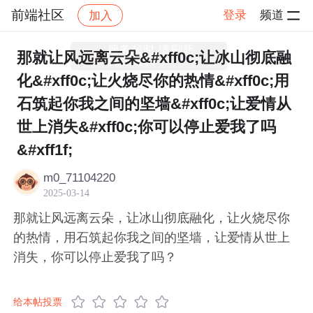
前端社区
登录
频道
加入
帖子详情
社区
前端社区
感慨
服务超时,请刷新
那就让风远离云朵&#xff0c;让冰山彻底融
页面重试
化&#xff0c;让火烧尽你的热情&#xff0c;用
石筑起你我之间的坚墙&#xff0c;让爱情从
世上消失&#xff0c;你可以停止爱我了吗
&#xff1f;
m0_71104220
2025-03-14
那就让风远离云朵，让冰山彻底融化，让火烧尽你
的热情，用石筑起你我之间的坚墙，让爱情从世上
消失，你可以停止爱我了吗？
给本帖投票