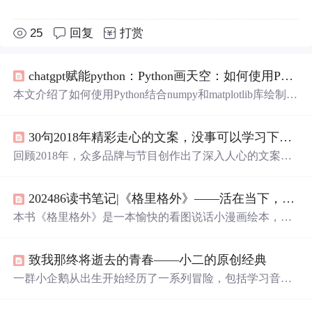
25
回复
打赏
chatgpt赋能python：Python画天空：如何使用Python绘制逼真的天空？
本文介绍了如何使用Python结合numpy和matplotlib库绘制逼
真的天空和
云朵
，详细讲解了从导入库、设置画布到绘制
天空和添加
云朵
的步骤，帮助提升Python项目的可视化效
30句2018年精彩走心的文案，没事可以学习下，了解其中的文字意义
果。
回顾2018年，众多品牌与节目创作出了深入人心的文案。
从支付宝的生活账本到唯品会的亲情探讨，从方太的家味
到江小白的人生哲理，这些文案触动人心，引发共鸣。
202486读书笔记|《格里格外》——活在当下，享受当下
本书《格里格外》是一本愉快的看图说话小漫画绘本，通
过一幅幅美丽明艳的画作展现了生活中的魅力瞬间。书中
引用了罗伯特·弗罗斯特的诗《未选择的路》，强调了享受
致我那终将逝去的青春——小二的原创经典
当下的重要性。作者相信，只要真诚创作，每一幅作品都
能如实反映观察和表达的内容。这本书适合所有喜欢温柔
一群小企鹅从出生开始经历了一系列冒险，包括学习音
和煦治愈
风
格的读者。
乐、战胜恶魔、爬
冰山
等，通过这些故事展现了他们的勇
气与智慧。