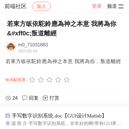
前端社区
登录
频道
加入
帖子详情
社区
前端社区
感慨
若東方皈依駝鈴應為神之本意 我將為你
&#xff0c;叛道離經
m0_71031883
2025-03-14
若東方皈依駝鈴應為神之本意 我將為你，叛道離經
给本帖投票
24
回复
打赏
手写数字识别系统.doc【GUI设计Matlab】
资 源 简 介 手写数字识别系统，非常好的啊!带有GUI界