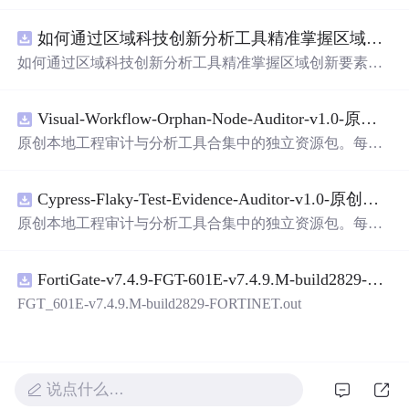
面，使用方便! 详 情 说 明 用这个手写数字识别系统，你可
以轻松地识别手写数字。这个系统不仅功能强大，而且还
如何通过区域科技创新分析工具精准掌握区域创新要素分布与产业链融合现状？.docx
带有直观的图形用户界面（GUI），非常容易使用。你只
需要将手写数字输入系统，它将立即给出准确的识别结
如何通过区域科技创新分析工具精准掌握区域创新要素分
果。这个系统可以在各种场景中使用，无论是学校、工作
布与产业链融合现状？
还是日常生活，都能为你提供快速和准确的识别服务。它
是一个非常方便和实用的工具，你一定会喜欢它的！
Visual-Workflow-Orphan-Node-Auditor-v1.0-原创源码与文档.zip
原创本地工程审计与分析工具合集中的独立资源包。每个
ZIP包含完整源码、3项自动化测试、可复现合成示例、离
线HTML、JSON与SVG报告、1080×720真实运行效果图、
Cypress-Flaky-Test-Evidence-Auditor-v1.0-原创源码与文档.zip
README、运行说明、功能清单、MIT License及原创与授
权声明。解压后进入project目录，执行npm test验证算法，
原创本地工程审计与分析工具合集中的独立资源包。每个
执行npm run report生成报告，也可通过本地静态服务器打
ZIP包含完整源码、3项自动化测试、可复现合成示例、离
开网页。运行时零第三方依赖，不包含热点产品或开源项
线HTML、JSON与SVG报告、1080×720真实运行效果图、
目源码、Logo、官方截图、论文、生产日志或其他受限素
FortiGate-v7.4.9-FGT-601E-v7.4.9.M-build2829-FORTINET.out
README、运行说明、功能清单、MIT License及原创与授
材。适合前端开发、AI应用工程、测试审计和课程实践。
权声明。解压后进入project目录，执行npm test验证算法，
FGT_601E-v7.4.9.M-build2829-FORTINET.out
执行npm run report生成报告，也可通过本地静态服务器打
开网页。运行时零第三方依赖，不包含热点产品或开源项
目源码、Logo、官方截图、论文、生产日志或其他受限素
材。适合前端开发、AI应用工程、测试审计和课程实践。
说点什么…