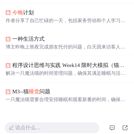
明天
继续
调程序，博主感到很困。
今晚
计划
作者分享了自己忙碌的一天，包括家务劳动和个人学习计
划。计划中提到了学习概率、计算机组成原理及英语等内
容，表达了积极进取的心态。
一种生活方式
博主昨晚上熬夜完成朋友托付的问题，白天因来访客人恼
怒。新工作已有思路，
今晚
预计做出框架。博主表示若不
是身体力不从心，会
喜欢
这样的生活方式。
程序设计思维与实践 Week14 限时大模拟（猫
睡觉
解决一只魔法喵的时间管理问题，确保其满足睡眠与活动
限制的同时，还能观看所有
喜欢
的新番。通过转换时间、
排序和判断空闲时间，实现合理的时间段划分。
M3--猫
睡觉
问题
一只魔法喵需要合理安排睡眠和观看新番的时间，确保连
续睡眠不少于A小时，连续活动不超过B小时，同时不错过
任何一集新番。通过将时间转换为分钟单位，排序并检查
番剧时间间隔，实现有效的时间管理。
说点什么…