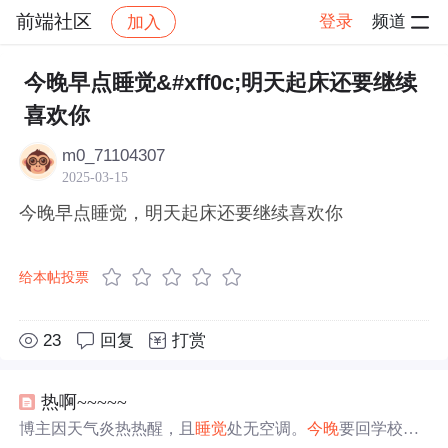
前端社区
登录
频道
加入
帖子详情
社区
前端社区
感慨
今晚早点睡觉&#xff0c;明天起床还要继续
喜欢你
m0_71104307
2025-03-15
今晚早点睡觉，明天起床还要继续喜欢你
给本帖投票
23
回复
打赏
热啊~~~~~
博主因天气炎热热醒，且
睡觉
处无空调。
今晚
要回学校，