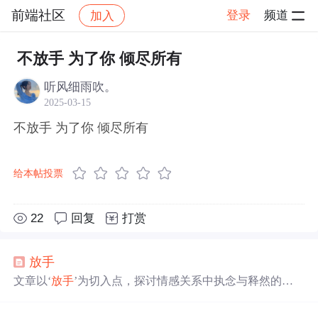
前端社区
登录
频道
加入
帖子详情
社区
前端社区
感慨
不放手 为了你 倾尽所有
听风细雨吹。
2025-03-15
不放手 为了你 倾尽所有
给本帖投票
22
回复
打赏
放手
文章以‘
放手
’为切入点，探讨情感关系中执念与释然的心
理历程，指出执著于不可挽回的关系实为自我束缚，而
放
手
是促成个人成长的关键过渡。文中强调孤独并非负面状