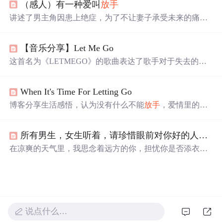
（感人）有一种爱叫
放手
态，而是自我认知与独立人格形成的契机，揭示责任、承
诺等社会性约束如何异化为孤独源头，最终导向内在自由
讲述了男主角因患上绝症，为了不让妻子承受未来的痛苦
与成熟。
与负担，不惜扮演负心汉角色，迫使妻子与其离婚的故
事。十年后，妻子得知真相，方知
放手
也是一种深爱。
【音乐分享】Let Me Go
这首名为《LETMEGO》的歌曲表达了歌手对于失去的爱
情的深刻反思。歌词中充满了对过去美好时光的怀念以及
对
放手
的无奈。歌手通过我不会说这是坏事，你知道我想
When It's Time For Letting Go
要的不止这些，你知道我
倾尽
所有，你却就这样
放手
这样
的语句，传达了对感情的投入和最终的
放手
。歌曲还探讨
博客分享生活感悟，认为没有什么不能
放手
，爱情里的苦
了个人成长和自我发现的主题，如你走吧，你继续前行，
只是成长的跳板。还介绍了美国Serenity公司的音乐专辑
你大声说出你的梦想，你每一次都痛彻心扉。
《When It's Time For Letting Go》，称其旋律优美，能在生
所有男生，女生听着，请珍惜眼前对你好的人，也许她（他）错过了就在也回不来了
活中为爱乐者构筑宁静空间，启发想象。
在凉爽的天气里，我思念着远方的你，担忧你是否添衣保
暖，是否按时吃饭、安眠。梦中我紧紧抓住你，不愿
放手
，醒来却只剩空荡。我从未忘记你，即便遇见再多的人，
也无人能替代你。我愿
倾尽
所有，只为博你一笑，只愿你
记得，曾有人深爱着你。
说点什么…