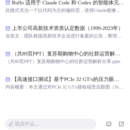
Ruflo 适用于 Claude Code 和 Codex 的智能体元框架
此模式充当一个以代码为主的编排层，使得Claude能够自
主地在递归代理周期中编写、编辑、测试和优化代码。
上市公司高新技术资质认定数据（1999-2023年）
在前文，团队根据高新技术企业进行备案的公告，整理了
高新技术企业数据库，截至2024年10月，整理高新技术企
业44.2万家 本次团队将高新技术企业数据与上市公司匹
（共89页PPT）复苏期购物中心的社群运营解析分享.pptx
配，整理上市公司-高新技术资质认定数据，包含认定次
数、初次公告等 一、数据介绍 数据名称：上市公司-高新
（共89页PPT）复苏期购物中心的社群运营解析分享.pptx
技术资质认定数据 数据年份：1999-2023年 数据样本：6.45
万条 数据来源：全国高新技术企业认定管理工作领导小组
办公室 数据说明：包含认定次数、初次公告等 相关数据：
【高速接口测试】基于PCIe 32 GT/s的压力眼图数据驱动分析：多应力参数对眼高眼宽影响的量化研究
高新技术企业数据库 二、数据指标 年份 股票代码 股票简
内容概要：本文通过对PCIe 32 GT/s接收端受压眼图（Stres
称 中文全称 行业名称 行业代码 省份 城市 区县 省份代码
sed Eye）校准过程的系统性数据采集与分析，揭示了多种
城市代码 区县代码 首次上市年份 上市状态 有过高新技术
应力参数（如正弦抖动SJ、差分噪声DMI、幅度Amplitude
企业认定 认定次数 初次认定年份 初次公告年份
和通道损耗ISI）对眼图高度（Eye Height）和宽度（Eye W
idth）的影响规律。研究采用TekRxTest自动化软件进行 exh
austive search，全面扫描参数空间，获取完整的解集分布，
说点什么…
并发现部分非线性现象，例如高DMI下眼高反常回升。此
外，实验结果与Seasim仿真存在差异，表明实际波形后处