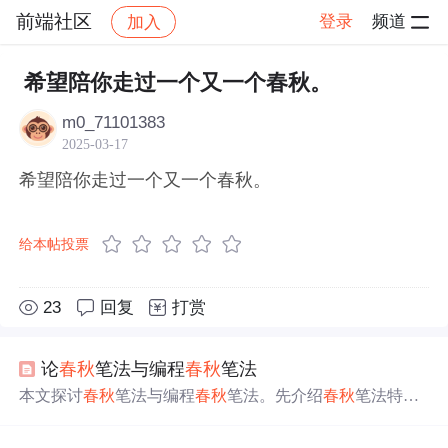
前端社区
登录
频道
加入
帖子详情
社区
前端社区
感慨
希望陪你走过一个又一个春秋。
m0_71101383
2025-03-17
希望陪你走过一个又一个春秋。
给本帖投票
23
回复
打赏
论
春秋
笔法与编程
春秋
笔法
本文探讨
春秋
笔法与编程
春秋
笔法。先介绍
春秋
笔法特
点、目的及影响，对比传统与现代手法，分析现实应用及
风险。接着阐述编程
春秋
笔法，包括定义、可能后果、防