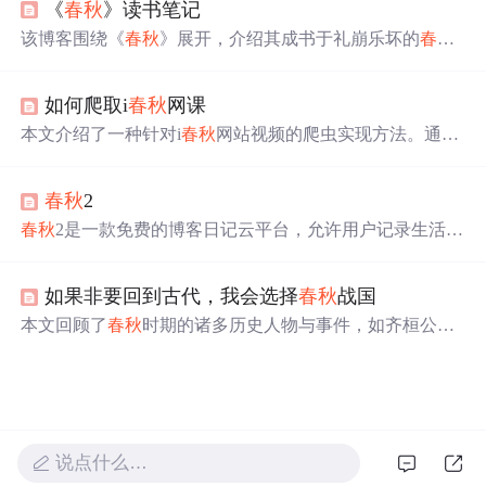
《
春秋
》读书笔记
御方法，还探讨技术可行性、应用案例、挑战风险及伦理
问题，最后给出安全探索建议。
该博客围绕《
春秋
》展开，介绍其成书于礼崩乐坏的
春秋
时期，是史书编纂传统的延续，孔子借此表达政治理想。
它开创编年体体例，有独特的“
春秋
笔法”。“
春秋
三传”对
如何爬取i
春秋
网课
其进行解读。《
春秋
》是儒家思想载体、史学奠基之作，
在现代研究中有重要价值，对当代社会也有诸多启示。
本文介绍了一种针对i
春秋
网站视频的爬虫实现方法。通过
对前端JS代码的逆向工程，解析出视频加密所需的AES密
钥，实现了视频的离线下载。
春秋
2
春秋
2是一款免费的博客日记云平台，允许用户记录生活点
滴并永久保存。支持日记撰写、技术分享、诗歌音乐创作
等功能，同时提供照片保存服务。用户可以选择公开或私
如果非要回到古代，我会选择
春秋
战国
密记录，每篇日记对应
一个
日期，每月最多上传31张照
片。
本文回顾了
春秋
时期的诸多历史人物与事件，如齐桓公、
晋文公等
春秋
五霸的辉煌事迹，以及勾践、范蠡、西施的
传奇故事。通过对这些历史人物的剖析，反思了人性与社
会伦理道德的重要性。
说点什么…