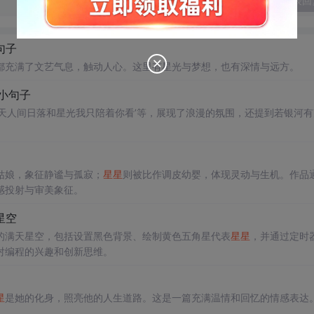
发表回
句子
都充满了文艺气息，触动人心。这里有星光与梦想，也有深情与远方。
柔小句子
天人间日落和星光我只陪着你看’等，展现了浪漫的氛围，还提到若银河有
姑娘，象征静谧与孤寂；
星星
则被比作调皮幼婴，体现灵动与生机。作品
感投射与审美象征。
星空
出闪烁的满天星空，包括设置黑色背景、绘制黄色五角星代表
星星
，并通过定时
对编程的兴趣和创新思维。
星
是她的化身，照亮他的人生道路。这是一篇充满温情和回忆的情感表达