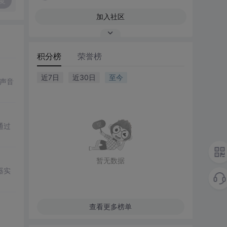
复
加入社区
积分榜
荣誉榜
近7日
近30日
至今
声音
通过
暂无数据
器实
查看更多榜单
。