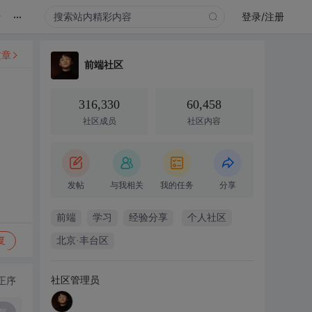
...
录
登录/注册
文章
前端社区
316,330
60,458
社区成员
社区内容
发帖
与我相关
我的任务
分享
前端
学习
经验分享
个人社区
复
北京·丰台区
社区管理员
正序