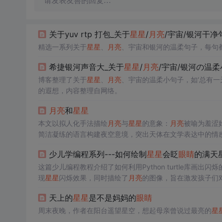
请发表友善的回复…
关于yuv rtp 打包_关于
星星
/
月亮
/宇宙/银河干净
精选一系列关于
星星
、
月亮
、宇宙和银河的温柔句子，每句
希捷银河声音大_关于
星星
/
月亮
/宇宙/银河の温
博客整理了关于
星星
、
月亮
、宇宙的温柔小句子，如‘总有一
的遐想，内容整理自网络。
月亮
和
星星
本文以拟人化手法描绘
月亮
与
星星
的意象：
月亮
被喻为羞涩
简洁凝练的语言构建夜空意境，突出天体在文学表达中的情
少儿学编程系列---如何绘制
星星
会眨
眼睛
的满天
这篇少儿编程教程介绍了如何利用Python turtle库画
现
星星
闪烁效果，同时描绘了
月亮
的图像，旨在激发孩子们
天上的
星星
是不是妈妈的
眼睛
周末夜晚，作者在阳台遥望星空，想起母亲曾说过最亮的
星