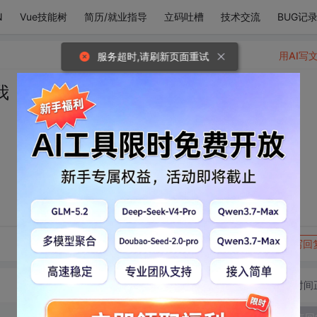
N
Vue技能树
简历/就业指导
立码吐槽
技术交流
BUG记
用AI写
服务超时,请刷新页面重试
我
转发到动态
举报
写回
切换为时间