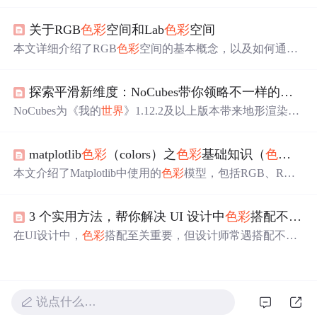
列测试发现是
色彩
管理问题。开启「显示
色彩
管理（需要
GPU加速开启）」后，预览颜色与播放器显示接近。此问
关于RGB
色彩
空间和Lab
色彩
空间
题在Final Cut Pro中未
出现
，可能因为它是苹果的原生软
件。确保在Pr中启用
色彩
管理，特别是在使用P3广色域的
本文详细介绍了RGB
色彩
空间的基本概念，以及如何通过
苹果设备上，以避免
色彩
失真。
XYZ
色彩
空间进行转换到Lab
色彩
空间，强调了Lab
色彩
空
间的优势和RGB转Lab的过程。作者还分享了Markdown和
探索平滑新维度：NoCubes带你领略不一样的《我的
LaTeX在写作中的体验。,
NoCubes为《我的
世界
》1.12.2及以上版本带来地形渲染革
命。它通过代码注入和SurfaceNets算法生成平滑表面，改
变碰撞检测方式。能为地图创造者提供新表现手法，适用
matplotlib
色彩
（colors）之
色彩
基础知识（
色彩
模型，
于多种场景。具有无缝平滑、技术革新等亮点，提升了游
戏视觉层次和真实感。
本文介绍了Matplotlib中使用的
色彩
模型，包括RGB、RGB
A、CMYK及灰度模型，并详细解释了这些模型如何应用
于图像处理。同时，文章还列举了Matplotlib支持的各种
色
3 个实用方法，帮你解决 UI 设计中
色彩
搭配不协调的难题
彩
格式和
色彩
映射方式。
在UI设计中，
色彩
搭配至关重要，但设计师常遇搭配不协
调问题。本文介绍三种实用方法：一是理解
色彩
属性、心
理效应及搭配原则；二是掌握单色、邻近色等搭配法则并
依风格定位
色彩
；三是运用
色彩
搭配网站、插件等工具及
“60 - 30 - 10”等技巧提升搭配能力。
说点什么…