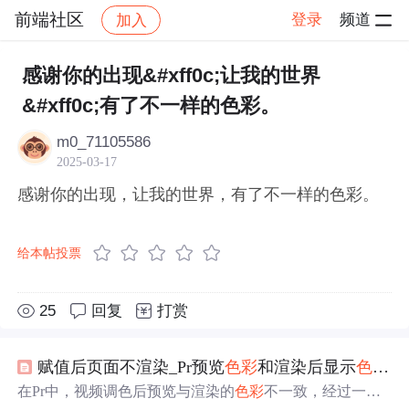
前端社区
登录
频道
加入
帖子详情
社区
前端社区
感慨
感谢你的出现&#xff0c;让我的世界
&#xff0c;有了不一样的色彩。
m0_71105586
2025-03-17
感谢你的出现，让我的世界，有了不一样的色彩。
给本帖投票
25
回复
打赏
赋值后页面不渲染_Pr预览
色彩
和渲染后显示
色彩
不
在Pr中，视频调色后预览与渲染的
色彩
不一致，经过一系