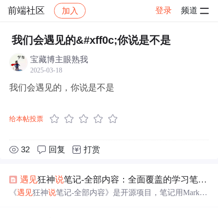
前端社区
登录
频道
加入
帖子详情
社区
前端社区
感慨
我们会遇见的&#xff0c;你说是不是
宝藏博主眼熟我
2025-03-18
我们会遇见的，你说是不是
给本帖投票
32
回复
打赏
遇见
狂神
说
笔记-全部内容：全面覆盖的学习笔记资源
《
遇见
狂神
说
笔记-全部内容》是开源项目，笔记用Markdo
wn格式编写，涵盖狂神
说
课程所有章节，有深度解析和心
得体
会
。可作自学资源、教学辅助材料和研究参考，具有