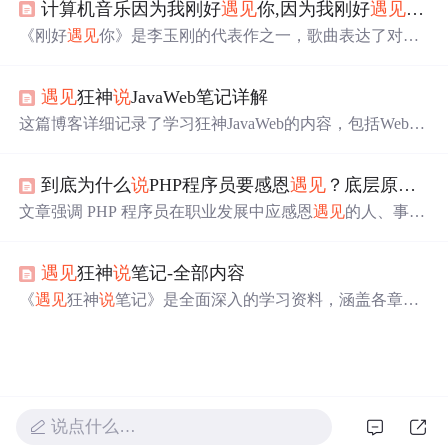
计算机音乐因为我刚好
遇见
你,因为我刚好
遇见
你歌
内容全面、知识有深度、易读、开源共享等特点，能提升
学习效果。
《刚好
遇见
你》是李玉刚的代表作之一，歌曲表达了对生
命中重要
遇见
的感慨和珍视。歌词简单却深情，讲述了人
生的相遇与离别，以及这些经历带来的成长和回忆。这首
遇见
狂神
说
JavaWeb笔记详解
歌不仅是李玉刚音乐生涯的一个里程碑，也是他对粉丝和
生活中重要人物的感激之情的表达。
这篇博客详细记录了学习狂神JavaWeb的内容，包括Web服
务器、Tomcat的安装配置、Http协议、Maven的使用、Servl
et的基础与原理，以及动态Web的概念。通过对各个知识点
到底为什么
说
PHP程序员要感恩
遇见
？底层原理是什么？
的深入解析，帮助读者掌握JavaWeb开发的关键技术。
文章强调 PHP 程序员在职业发展中应感恩
遇见
的人、事、
物。这些
遇见
包括技术问题、他人帮助、新技术及失败
等，对成长至关重要。从多学科视角阐述感恩
遇见
的底层
遇见
狂神
说
笔记-全部内容
原理，并给出在职业发展中感恩
遇见
的方法，如接受价
值、主动学习、寻求支持和分享等。
《
遇见
狂神
说
笔记》是全面深入的学习资料，涵盖各章节
详细内容，记录狂神
说
心得体
会
并提供深度解析，适合不
同层次学习者。能助学习者高效掌握核心内容，提升学习
效果，项目地址为https://gitcode.com/Premium-Resources/1cff
7。
说点什么…