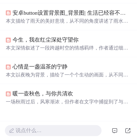
爱情故事，充满了诗意与哲理。
安卓button设置背景图_背景图| 生活已经容不下我了
本文描绘了雨天的美好意境，从不同的角度讲述了雨水带
给世界的净化与新生。无论是落在屋檐上的雨滴还是
落入
心间的柔情，都让人心生感慨。
今生，我在红尘深处守望你
本文深情叙述了一段跨越时空的情感羁绊，作者通过细腻
的文字表达了对远方之人的深切思念与不变的承诺，展现
了即使不能朝夕相处，但仍心灵相依的美好情感。
心情是一盏温茶的宁静
本文以夜晚为背景，描绘了一个个生动的画面，从不同角
度展现了夜的魅力。夜既是神秘的，也是浪漫的，它包容
着人们的孤独与梦想，是心灵得以安放的地方。
暖一壶秋色，与你共清欢
一场秋雨过后，风寒渐浓，但作者在文字中捕捉到了与你
相遇的温暖。在秋天的画卷中，作者用细腻的情感描绘了
与你的每一次相遇与思念，将这份美好与你分享。在秋日
的风景
里
，不仅有落叶和风，还有淡淡的茶香与彼此心灵
的契合。无论季节如何更迭，心中总有你的影子，给予彼
说点什么…
此最真挚的陪伴与理解。