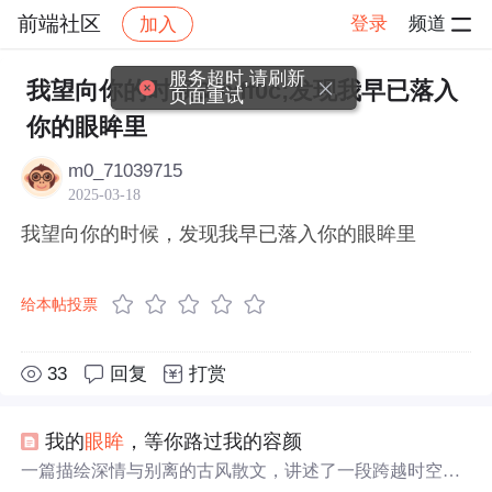
前端社区
登录
频道
加入
帖子详情
社区
前端社区
感慨
服务超时,请刷新
我望向你的时候&#xff0c;发现我早已落入
页面重试
你的眼眸里
m0_71039715
2025-03-18
我望向你的时候，发现我早已落入你的眼眸里
给本帖投票
33
回复
打赏
我的
眼眸
，等你路过我的容颜
一篇描绘深情与别离的古风散文，讲述了一段跨越时空的