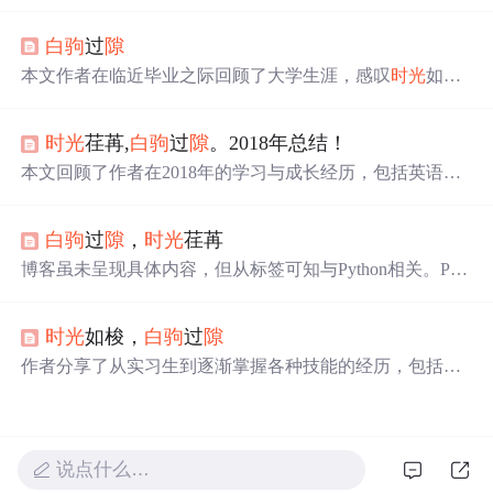
梦所代表的精神境界及其象征意义。此外，文中还提到了
作者对于非马梦衢这一概念的独特见解，即
时光
过
隙
的残
白驹
过
隙
影，进一步阐述了其背后的深层含义。
本文作者在临近毕业之际回顾了大学生涯，感叹
时光
如
白
驹
过
隙
般短暂，并对过去的经历和未来的展望进行了深刻
的思考。
时光
荏苒,
白驹
过
隙
。2018年总结！
本文回顾了作者在2018年的学习与成长经历，包括英语能
力的提升、计算机编程技能的掌握、自考成绩的反思以及
通过参与活动提高了沟通和团队协作能力。同时也提到了
白驹
过
隙
，
时光
荏苒
日志记录的方法和对新一年的规划。
博客虽未呈现具体内容，但从标签可知与Python相关。Pyt
hon是后端开发常用语言，在众多领域有广泛应用。
时光
如梭，
白驹
过
隙
作者分享了从实习生到逐渐掌握各种技能的经历，包括处
理复杂项目、前端开发、接口调研及实现等，心态也在挑
战中不断成熟。
说点什么…