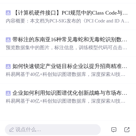
n Revision 5.0, Version 1.0 (CB).pdf
【计算机硬件接口】PCI规范中的Class Code与Capability ID分配：设备功能分类及扩展能力标识系统设计
内容概要：本文档为PCI-SIG发布的《PCI Code and ID Assi
gnment Specification》版本1.4，发布于2013年8月，主要定
义了PCI设备的类代码（Class Codes）、能力标识（Capabil
带标注的东南亚16种常见毒蛇和无毒蛇识别数据集， 识别率73.4%，7593张图，支持yolo
ity IDs）以
预览数据集中的图片，标注信息，训练模型代码可点击查
看我的博客链接：https://blog.csdn.net/pbymw8iwm/article/det
ails/163563763 数据集使用方法和模型训练相关技术问题可
如何快速锁定产业链目标企业以提升招商精准度？.docx
免费咨询，主页获取作者联系方式
科易网基于40亿+科创知识图谱数据库，深度探索AI技术
在技术转移、成果转化、技术经纪、知识产权、产业创
新、科技招商等垂直领域的多样化应用场景，研究科技创
企业如何利用知识图谱优化创新战略与市场布局？.docx
新领域的AI+数智化解决方案，推动科技创新与产业创新
智能化发展。
科易网基于40亿+科创知识图谱数据库，深度探索AI技术
在技术转移、成果转化、技术经纪、知识产权、产业创
新、科技招商等垂直领域的多样化应用场景，研究科技创
新领域的AI+数智化解决方案，推动科技创新与产业创新
智能化发展。
说点什么…