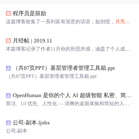
程序员是鼓励
这篇博客收集了一系列富有深意的话语，如别慌，
月亮
也
正
在大海某处迷茫和你是我疲惫生活中唯一的英雄梦想，
展现了生活中的美好瞬间和情感共鸣。这些短句传递了坚
月经帖 | 2019.11
持、热爱和希望的主题，鼓励人们在日常中寻找意义，保
持理智面对挑战，并在彼此的世界中找到连接。
本篇博客记录了作者11月份的所思所感，涵盖了个人成
长、科技创新、生活方式等多个方面，从10000小时定律的
探讨到GitHub的千年代码保存计划，再到个人技能提升和
（共87页PPT）基层管理者管理工具箱.ppt
生活态度的反思，展现了作者对自我提升和时代变迁的深
刻感悟。
（共87页PPT）基层管理者管理工具箱.ppt
OpenHuman 是你的个人 AI 超级智能 私密、简洁、极其强大
简洁、UI 优先、人性化 — 清爽的桌面体验和简短的入门
流程让你从安装到拥有一个可用的智能体仅需几次点击
——无需先配置，无需终端。智能体有一张脸：一个桌面
公司-副本.ljobx
吉祥物，
会
说话、能感知周围环境、可作为真实参与者加
入你的 Google Meet
会
议、跨周记住你，即使你停止输入
公司-副本
后仍在后台持续思考。