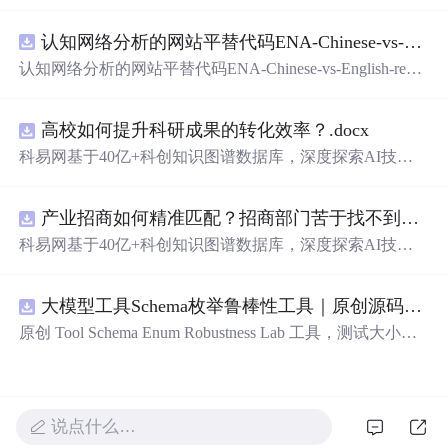
在技术转移、成果转化、技术经纪、知识产权、产业创
新、科技招商等垂直领域的多样化应用场景，研究科技创
认知网络分析的网站平替代码ENA-Chinese-vs-English-reproducible.zip
新领域的AI+数智化解决方案，推动科技创新与产业创新
智能化发展。
认知网络分析的网站平替代码ENA-Chinese-vs-English-repro
ducible.zip
高校如何提升科研成果的转化效率？.docx
科易网基于40亿+科创知识图谱数据库，深度探索AI技术
在技术转移、成果转化、技术经纪、知识产权、产业创
新、科技招商等垂直领域的多样化应用场景，研究科技创
产业招商如何精准匹配？招商部门苦于找不到符合产业链补链强链方向的目标企业怎么办？.docx
新领域的AI+数智化解决方案，推动科技创新与产业创新
智能化发展。
科易网基于40亿+科创知识图谱数据库，深度探索AI技术
在技术转移、成果转化、技术经纪、知识产权、产业创
新、科技招商等垂直领域的多样化应用场景，研究科技创
大模型工具Schema枚举鲁棒性工具｜原创源码+测试+离线报告
新领域的AI+数智化解决方案，推动科技创新与产业创新
智能化发展。
原创 Tool Schema Enum Robustness Lab 工具，测试大小
写、别名、未知枚举、空值与多语言取值对工具参数校验
和修复的影响。压缩包包含完整源码、3 项自动化测试、
可复现合成示例、离线 HTML/JSON/SVG 报告、1080×720
真实运行效果图、README、运行说明、功能清单、MIT
说点什么…
License 及原创与授权声明。运行时零第三方依赖，不包含