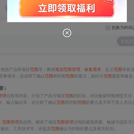
切换为时间
发表回
，包括产品和项目
范围
等；阐述
规划
范围
管理
、
收集
需求
、定义
范围
等各
注意事项等；还说明了确认
范围
和控制
范围
的要点，如区分
范围
蔓延和镀金
要）
管理
过程等内容。介绍了产品与项目
范围
的区别，对比敏捷和预测型方法
次、输入输出等，还分析了确认
范围
和控制
范围
的要点及不同干系人关注
，
范围
管理
新趋势。阐述了项目
范围
管理
过程的裁剪因素、敏捷与适应方
、输出、工具技术等，还提及
范围
确认与控制的要点及相关区别。