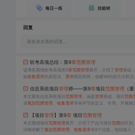
回复
请发表友善的回复…
软考高项总结：第9
章
范围
管理
该博客围绕软考高项第9
章
范围
管理
展开，介绍了
管理
基础
如
收集
需求
的原型法、
需求
跟踪矩阵，创建WBS的方法和
信息系统项目
管理
师——第9
章
项目
范围
管理
（重
本文聚焦信息系统项目
范围
管理
，涵盖
管理
基础、项目
范围
述
规划
范围
管理
、
收集
需求
等各环节的定义、作用、开展频
【项目
管理
】第9
章
项目
范围
管理
本文围绕项目
范围
管理
展开，介绍了产品与项目
范围
的区别
详细讲解了
规划
范围
管理
、
收集
需求
等6个过程，包括输入