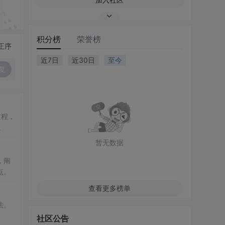
积分榜
荣誉榜
正序
近7日
近30日
至今
复
过程，
。
暂无数据
，阐
点。
查看更多榜单
法。
社区公告