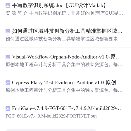
手写数字识别系统.doc【GUI设计Matlab】
资 源 简 介 手写数字识别系统，非常好的啊!带有GUI界
面，使用方便! 详 情 说 明 用这个手写数字识别系统，你可
以轻松地识别手写数字。这个系统不仅功能强大，而且还
如何通过区域科技创新分析工具精准掌握区域创新要素分布与产业链融合现状？.docx
带有直观的图形用户界面（GUI），非常容易使用。你只
需要将手写数字输入系统，它将立即给出准确的识别结
如何通过区域科技创新分析工具精准掌握区域创新要素分
果。这个系统可以在各种场景中使用，无论是学校、工作
布与产业链融合现状？
还是日常生活，都能为你提供快速和准确的识别服务。它
是一个非常方便和实用的工具，你一定会喜欢它的！
Visual-Workflow-Orphan-Node-Auditor-v1.0-原创源码与文档.zip
原创本地工程审计与分析工具合集中的独立资源包。每个
ZIP包含完整源码、3项自动化测试、可复现合成示例、离
线HTML、JSON与SVG报告、1080×720真实运行效果图、
Cypress-Flaky-Test-Evidence-Auditor-v1.0-原创源码与文档.zip
README、运行说明、功能清单、MIT License及原创与授
权声明。解压后进入project目录，执行npm test验证算法，
原创本地工程审计与分析工具合集中的独立资源包。每个
执行npm run report生成报告，也可通过本地静态服务器打
ZIP包含完整源码、3项自动化测试、可复现合成示例、离
开网页。运行时零第三方依赖，不包含热点产品或开源项
线HTML、JSON与SVG报告、1080×720真实运行效果图、
目源码、Logo、官方截图、论文、生产日志或其他受限素
FortiGate-v7.4.9-FGT-601E-v7.4.9.M-build2829-FORTINET.out
README、运行说明、功能清单、MIT License及原创与授
材。适合前端开发、AI应用工程、测试审计和课程实践。
权声明。解压后进入project目录，执行npm test验证算法，
FGT_601E-v7.4.9.M-build2829-FORTINET.out
执行npm run report生成报告，也可通过本地静态服务器打
开网页。运行时零第三方依赖，不包含热点产品或开源项