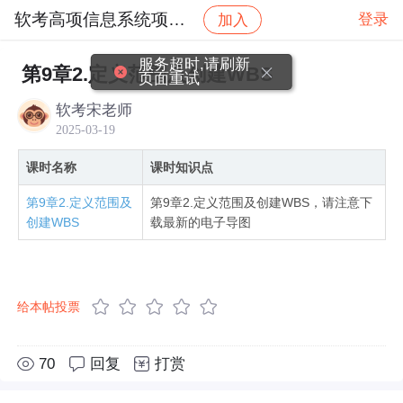
软考高项信息系统项目管课程社区
登录
加入
社区
软考高项信息系统项目管课程社区
2025年
服务超时,请刷新
第9章2.定义范围及创建WBS
页面重试
软考宋老师
2025-03-19
课时名称
课时知识点
第9章2.定义范围及
第9章2.定义范围及创建WBS，请注意下
创建WBS
载最新的电子导图
给本帖投票
70
回复
打赏