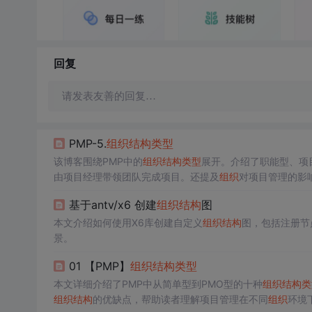
回复
请发表友善的回复…
PMP-5.
组织
结构
类型
该博客围绕PMP中的
组织
结构
类型
展开。介绍了职能型、项
由项目经理带领团队完成项目。还提及
组织
对项目管理的影
基于antv/x6 创建
组织
结构
图
本文介绍如何使用X6库创建自定义
组织
结构
图，包括注册节
景。
01 【PMP】
组织
结构
类型
本文详细介绍了PMP中从简单型到PMO型的十种
组织
结构
类
组织
结构
的优缺点，帮助读者理解项目管理在不同
组织
环境