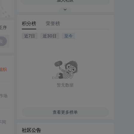
积分榜
荣誉榜
正序
近7日
近30日
至今
复
组织
暂无数据
作场
查看更多榜单
不同
社区公告