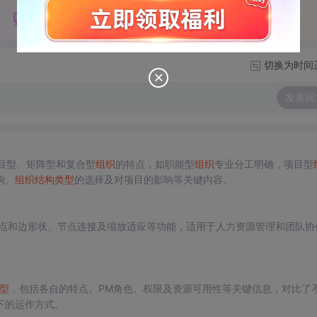
切换为时间
发表回
目型、矩阵型和复合型
组织
的特点，如职能型
组织
专业分工明确，项目型
响、
组织
结构
类型
的选择及对项目的影响等关键内容。
点和边形状、节点连接及缩放适应等功能，适用于人力资源管理和团队协
型
，包括各自的特点、PM角色、权限及资源可用性等关键信息，对比了
下的运作方式。