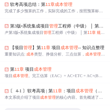
软考高项总结：第
11
章
成本
管理
完成了多少预算的工作，实际完成的工作，按照预算标准
应该有的花费。如果给出完成百分比，需要判断是完成总
工作量还是当前计划的百分比，如果是总工作量则BAC×
第3版•系统集成项目
管理
工程师（中级） │ 第
11
章
百分比，如果是当前计划的则是PV×百分比，如果给出表
格，就按照给出的计算。是为了
管理
控制的目的而特别留
🥏第3版•系统集成项目
管理
工程师（中级） │ 第
11
章
规划
出的项目预算，用来应对项目范围中不可预见的工作，目
过程组 ✦
规划
成本
管理
的是用来应对会影响项目的“的
成本
，但同时也考虑项目决
策对项目产品、服务或成果的使用
成本
、维护
成本
和支持
【项目
管理
】第
11
章
项目
成本
管理
-- 知识点整理
成本
的影响。2、某些项目，特别是小项目而言，
成本
估算
重要知识点:
成本
类型、挣值分析、三点估算，
成本
管理
工
和
成本
预算之间的关系极其密切，以致可以将其。
具与技术、输出。主要过程:
成本
规划
、
成本
估算、
成本
预
算、
成本
控制。考虑因素: 裁减与考虑因素，敏捷与适应方
第
11
章
项目
成本
管理
法。
项目
成本
管理
。完工估算（EAC）= AC+ETC = AC+(BAC
-EV) = AC+[(BAC-EV)/(CPI×SPI)] = BAC/CPI 完工尚需估
算（ETC）= BAC-EV [不再发生偏差]=（BAC-EV）/CPI
〘 4-1 〙软考高项 | 第
11
章
：项目
成本
管理
（上）
[典型偏差] = EAC - AC 完工尚需绩效指数（TCPI）=(BAC
-EV) / (BAC-AC) 或 (BAC-EV) / (EAC-AC) ，＜1易完成
本文系统介绍了项目
成本
管理
的核心内容。首先概述了
成
本
类型，包括项目
成本
和全生命周期
成本
，并详细解析了
可变
成本
、固定
成本
、直接
成本
等概念。其次阐述了
成本