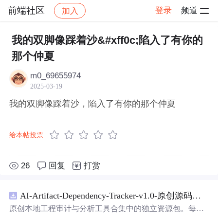
前端社区
登录
频道
加入
帖子详情
社区
前端社区
感慨
我的双脚像踩着沙&#xff0c;陷入了有你的
那个仲夏
m0_69655974
2025-03-19
我的双脚像踩着沙，陷入了有你的那个仲夏
给本帖投票
26
回复
打赏
AI-Artifact-Dependency-Tracker-v1.0-原创源码与文档.zip
原创本地工程审计与分析工具合集中的独立资源包。每个