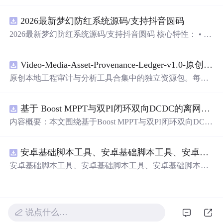
ZIP包含完整源码、3项自动化测试、可复现合成示例、离
线HTML、JSON与SVG报告、1080×720真实运行效果图、
2026最新梦幻防红系统源码/支持抖音圆码
README、运行说明、功能清单、MIT License及原创与授
权声明。解压后进入project目录，执行npm test验证算法，
2026最新梦幻防红系统源码/支持抖音圆码 核心特性： • 多
执行npm run report生成报告，也可通过本地静态服务器打
域名池智能切换，防拦截率99%+ • 抖音官方API对接，生
开网页。运行时零第三方依赖，不包含热点产品或开源项
成真正小程序码 • 完整API接口，支持第三方集成 • 实时数
目源码、Logo、官方截图、论文、生产日志或其他受限素
Video-Media-Asset-Provenance-Ledger-v1.0-原创源码与文档.zip
据统计，多维度分析报表 • 积分系统+邀请返利，运营利器
材。适合前端开发、AI应用工程、测试审计和课程实践。
原创本地工程审计与分析工具合集中的独立资源包。每个
ZIP包含完整源码、3项自动化测试、可复现合成示例、离
线HTML、JSON与SVG报告、1080×720真实运行效果图、
基于 Boost MPPT与双PI闭环双向DCDC的离网光伏储能系统动力学建模及稳态特性分析（Simulink仿真实现）
README、运行说明、功能清单、MIT License及原创与授
权声明。解压后进入project目录，执行npm test验证算法，
内容概要：本文围绕基于Boost MPPT与双PI闭环双向DC-D
执行npm run report生成报告，也可通过本地静态服务器打
C的离网光伏储能系统展开，系统性地研究了其动力学建
开网页。运行时零第三方依赖，不包含热点产品或开源项
模与稳态特性分析，并通过Simulink平台实现了完整的仿真
目源码、Logo、官方截图、论文、生产日志或其他受限素
安卓基础脚本工具、安卓基础脚本工具、安卓基础脚本工具
验证。研究构建了涵盖光伏阵列、最大功率点跟踪（MPP
材。适合前端开发、AI应用工程、测试审计和课程实践。
T）控制、双向DC-DC变换器及储能电池的整体系统架
安卓基础脚本工具、安卓基础脚本工具、安卓基础脚本工
构，采用Boost电路实现高效MPPT控制，并引入电压-电流
具
双闭环PI控制策略，实现对储能系统精确的充放电管理。
文章深入分析了系统在光照强度与环境温度双重扰动下的
动态响应与稳态性能，验证了所提出模型的准确性与控制
说点什么…
策略在不同工况下的鲁棒性与有效性，为离网光伏储能系