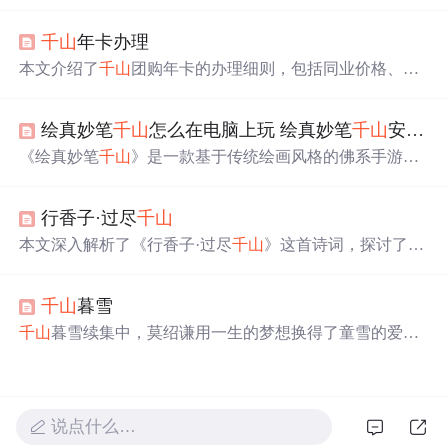
补充了实用功能，如阻止事件传播、实现文件下载和选择
框等。通过解决技术难题，如兼容性、文件读取及样式调
千山
年卡办理
整，成功提升了用户体验。
本文介绍了
千山
团购年卡的办理细则，包括同业价格、提
交时间、下卡时间等，还说明了年卡开卡时间、有效期及
使用限制。同时列出了
千山
景区的免票人群，如生日当天
绘真妙笔
千山
怎么在电脑上玩 绘真妙笔
千山
安卓模拟器教程
游客、70 周岁以上老人等。
《绘真妙笔
千山
》是一款基于传统绘画风格的佛系手游，
玩家可在电脑上通过模拟器体验。游戏讲述了一修和尚与
墨言少年的寻访画圣之旅，展现山水人间故事。注意：电
行香子·过尽
千山
脑配置至少4G内存以避免卡顿。
本文深入解析了《行香子·过尽
千山
》这首诗词，探讨了其
意境、意象及深层含义。通过对比与美女原玉的创作，展
示了作者对历史人物和自然景观的独特见解。
千山
暮雪
千山
暮雪续集中，莫绍谦用一生的梦想换得了童雪的爱，
尽管起初他难以相信自己的心声。在一系列误会与挣扎
后，莫绍谦终于勇敢地表达了爱意。然而，故事并未就此
结束，童雪的反应、莫绍谦的自首，以及慕家的介入，共
同编织了一段关于爱情、责任与家庭的复杂纠葛。最终，
说点什么…
通过一系列转折与和解，这对恋人实现了完美的大结局。