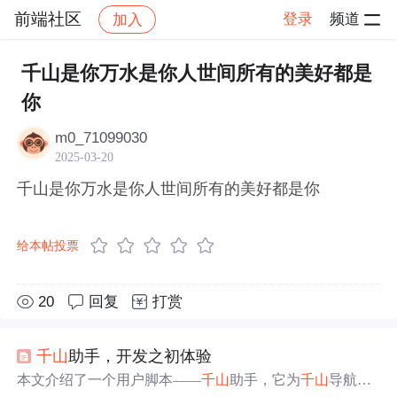
前端社区
登录
频道
加入
帖子详情
社区
前端社区
感慨
千山是你万水是你人世间所有的美好都是
你
m0_71099030
2025-03-20
千山是你万水是你人世间所有的美好都是你
给本帖投票
20
回复
打赏
千山
助手，开发之初体验
本文介绍了一个用户脚本——
千山
助手，它为
千山
导航站