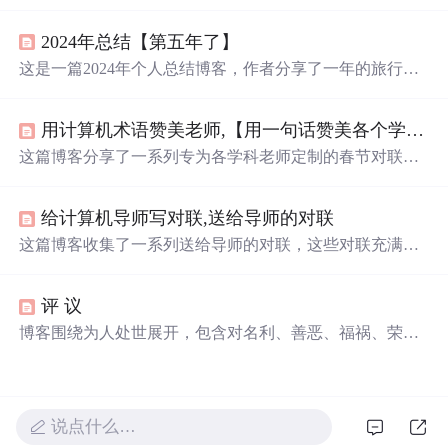
力的重要性。通过诗意的描述，阐述了有趣灵魂的特质，
如温暖人心的力量、
腹有
诗书
的智慧、迷人的声线和对知
2024年总结【第五年了】
识的热爱。文章提倡拥抱知识、热爱生活，认为与众不同
才是个性的体现，而有趣的灵魂能够抵御外界的风云变
这是一篇2024年个人总结博客，作者分享了一年的旅行经
幻，焕发出真善美的光芒。
历，包括武功山跨年、吉隆坡体验、西藏朝圣等，还记录
了旅途中的心灵感悟，如对过去的反思、对
未来
的期许，
用计算机术语赞美老师,【用一句话赞美各个学科】_赞美各学科老师的对联
展现了在旅行中寻找自我和解脱的过程。
这篇博客分享了一系列专为各学科老师定制的春节对联，
包括语文、数学、英语、物理、化学、生物、政治、历
史、地理和体育、美术、音乐老师。这些对联巧妙地融入
给计算机导师写对联,送给导师的对联
了各学科的知识点，既体现了教师的辛勤付出，也展示了
学科的独特魅力，是春节佳节的一份特别致敬。
这篇博客收集了一系列送给导师的对联，这些对联充满了
对教师的敬仰和感激之情，展现了教师在传播知识、培养
品德方面的重要作用。对联中融合了哲学、历史、文学和
评 议
自然科学的元素，体现出教师的博学和对学生全面发展的
关注。
博客围绕为人处世展开，包含对名利、善恶、福祸、荣辱
等的看法。如指出好名利弊，提醒防柔处之恶、爱中之
仇，强调持身涉世不随境迁，还提及读书穷理要识趣，以
及诸多人生哲理。
说点什么…