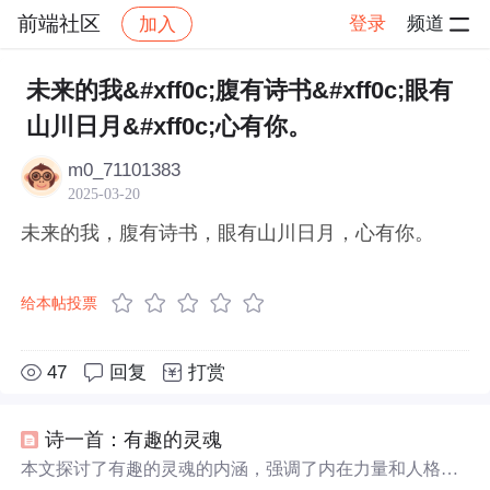
前端社区
登录
频道
加入
帖子详情
社区
前端社区
感慨
未来的我&#xff0c;腹有诗书&#xff0c;眼有
山川日月&#xff0c;心有你。
m0_71101383
2025-03-20
未来的我，腹有诗书，眼有山川日月，心有你。
给本帖投票
47
回复
打赏
诗一首：有趣的灵魂
本文探讨了有趣的灵魂的内涵，强调了内在力量和人格魅