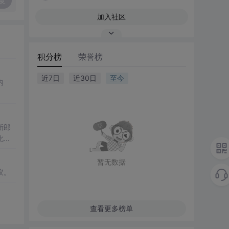
复
加入社区
积分榜
荣誉榜
近7日
近30日
至今
内
新郎
此举
暂无数据
议。
查看更多榜单