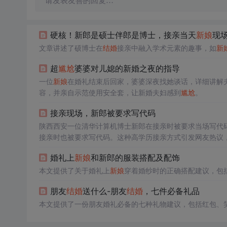
请发表友善的回复…
硬核！新郎是硕士伴郎是博士，接亲当天
新娘
现场
文章讲述了硕博士在
结婚
接亲中融入学术元素的趣事，如
新
超
尴尬
婆婆对儿媳的新婚之夜的指导
一位
新娘
在婚礼结束后回家，婆婆深夜找她谈话，详细讲解
容，并亲自示范使用安全套，让新婚夫妇感到
尴尬
。
接亲现场，新郎被要求写代码
陕西西安一位清华计算机博士新郎在接亲时被要求当场写代
接亲时也被要求写代码。这种高学历接亲方式引发网友热议
是为了提醒新郎勿忘专业技能。
婚礼上
新娘
和新郎的服装搭配及配饰
本文提供了关于婚礼上
新娘
穿着婚纱时的正确搭配建议，包
朋友
结婚
送什么-朋友
结婚
，七件必备礼品
本文提供了一份朋友婚礼必备的七种礼物建议，包括红包、