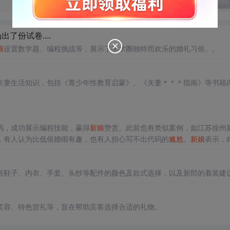
发表回
出了份试卷....
娘
设置数学题、编程挑战等，展示了学术圈独特而欢乐的婚礼习俗。,
夫妻生活知识，包括《青少年性教育启蒙》、《夫妻＊＊＊指南》等书籍
码，成功展示编程技能，赢得
新娘
赞赏。此前也有类似案例，如江苏徐州
，有人认为比低俗婚闹有趣，也有人担心写不出代码的
尴尬
。
新娘
表示，
括鞋子、内衣、手套、头纱等配件的颜色及款式选择，以及新郎的着装建
笑容、特色贺礼等，旨在帮助宾客选择合适的礼物。