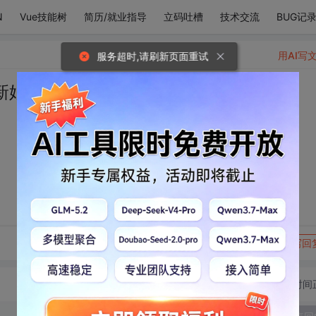
N
Vue技能树
简历/就业指导
立码吐槽
技术交流
BUG记
用AI写
服务超时,请刷新页面重试
新娘会很尴尬
转发到动态
举报
写回
切换为时间