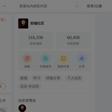
...
录
登录/注册
文章
前端社区
316,330
60,458
社区成员
社区内容
发帖
与我相关
我的任务
分享
前端
学习
经验分享
个人社区
复
北京·丰台区
社区管理员
正序