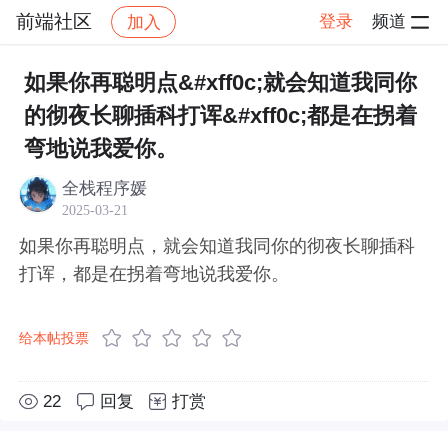
前端社区
登录
频道
加入
帖子详情
社区
前端社区
感慨
如果你再聪明点&#xff0c;就会知道我同你
的彻夜长聊插科打诨&#xff0c;都是在拐着
弯地说我爱你。 ​​​
全栈程序媛
2025-03-21
如果你再聪明点，就会知道我同你的彻夜长聊插科
打诨，都是在拐着弯地说我爱你。 ​​​
给本帖投票
22
回复
打赏