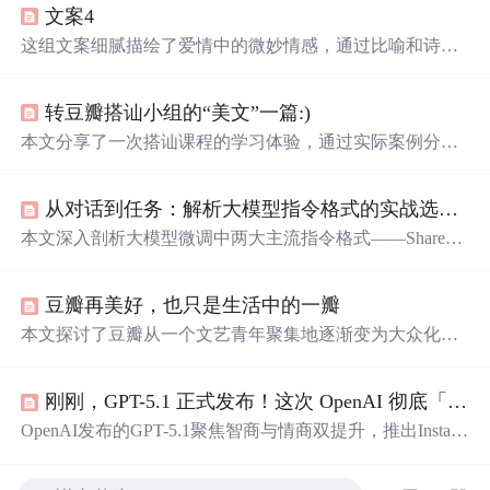
文案4
这组文案细腻描绘了爱情中的微妙情感，通过比喻和诗意
的语言，展现了对心仪之人深深的情感。文中表达了对错
过时机的遗憾，对彼此独特性的珍视，以及对共度余生的
转豆瓣搭讪小组的“美文”一篇:)
渴望。同时，借由宇宙元素寓言，传达了礼物背后深沉的
意义。
本文分享了一次搭讪课程的学习体验，通过实际案例分析
了搭讪过程中的常见问题及改进方法，强调了直接、真
诚、大方和幽默的重要性。
从对话到任务：解析大模型指令格式的实战选择与llama-factory配置
本文深入剖析大模型微调中两大主流指令格式——ShareGP
T（面向多轮对话，支持角色分离、工具调用与上下文建
模）和Alpaca（面向单轮任务，强调指令-响应映射、结构
豆瓣再美好，也只是生活中的一瓣
简洁、训练高效）的本质差异，并详解如何在llama-factory
框架中正确配置二者的数据集映射、偏好训练及KTO训
本文探讨了豆瓣从一个文艺青年聚集地逐渐变为大众化社
练，同时结合客服机器人、公文助手、旅行规划师等典型
交平台的过程，并分析了这一转变背后的原因及其对用户
场景给出格式选型决策依据。
的影响。文章引用了赫胥黎的观
点
，警示过度沉迷于网络
刚刚，GPT-5.1 正式发布！这次 OpenAI 彻底「开窍」了
社交可能带来的负面后果。
OpenAI发布的GPT-5.1聚焦智商与情商双提升，推出Instant
和Thinking两大模型，强化对话自然度、个性定制与情感
理解。新版本支持多角色切换、细粒度性格调节，并具备