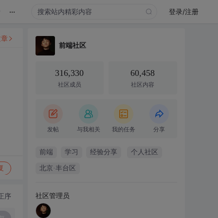
...
录
登录/注册
文章
前端社区
316,330
60,458
社区成员
社区内容
发帖
与我相关
我的任务
分享
前端
学习
经验分享
个人社区
复
北京·丰台区
社区管理员
正序