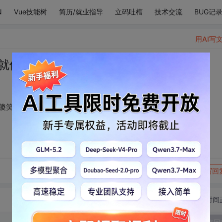
N
Vue技能树
简历/就业指导
立码吐槽
技术交流
BUG记
用AI写
就像洗过一样 只剩下傻笑
傻笑
转发到动态
举报
写回
切换为时间