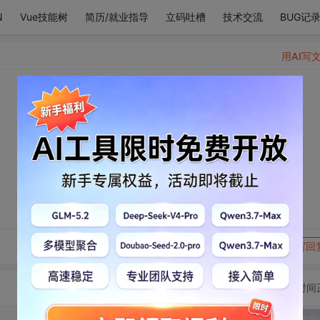
N
Vue技能树
简历/就业指导
立码吐槽
技术交流
BUG记
用AI写
转发到动态
举报
写回
切换为时间