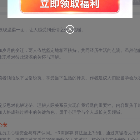
发表回
展现温柔一面，让人感受到爱情之余的温暖。
和岁月的变迁，两人依然坚定地相互扶持，共同经历生活的点滴。虽然他
体现着对彼此深深的关怀与理解。
读者领悟放下世俗纷扰，享受当下生活的禅意。作者建议人们应当学会欣
淀反思对化解迷茫、理解人际关系及实现自我通透的重要性。内容聚焦于
和人格成熟过程中的关键角色，属于心理学与个人成长交叉领域。
心安
视员工心理安全与尊严认同。HR需摒弃‘算法至上’思维，通过真诚看见个
护者。强调变革本质是‘双向奔赴’的人本过程，核心能力在于安顿人心而