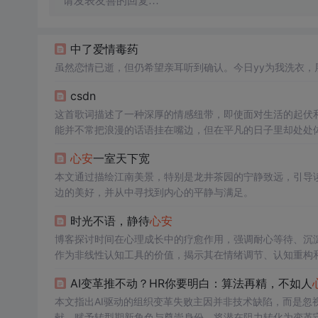
请发表友善的回复…
中了爱情毒药
虽然恋情已逝，但仍希望亲耳听到确认。今日yy为我洗衣，
csdn
这首歌词描述了一种深厚的情感纽带，即使面对生活的起伏
能并不常把浪漫的话语挂在嘴边，但在平凡的日子里却处处
心安
一室天下宽
本文通过描绘江南美景，特别是龙井茶园的宁静致远，引导
边的美好，并从中寻找到内心的平静与满足。
时光不语，静待
心安
博客探讨时间在心理成长中的疗愈作用，强调耐心等待、沉
作为非线性认知工具的价值，揭示其在情绪调节、认知重构
AI变革推不动？HR你要明白：算法再精，不如人
本文指出AI驱动的组织变革失败主因并非技术缺陷，而是忽
献、赋予转型期新角色与尊崇身份，将潜在阻力转化为变革守