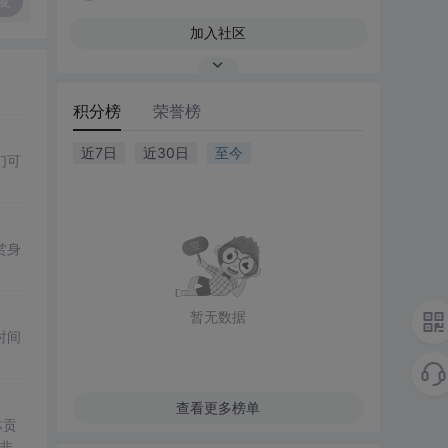
复
加入社区
积分榜
荣誉榜
近7日
近30日
至今
们可
赏身
暂无数据
时间
查看更多榜单
体贡
非优