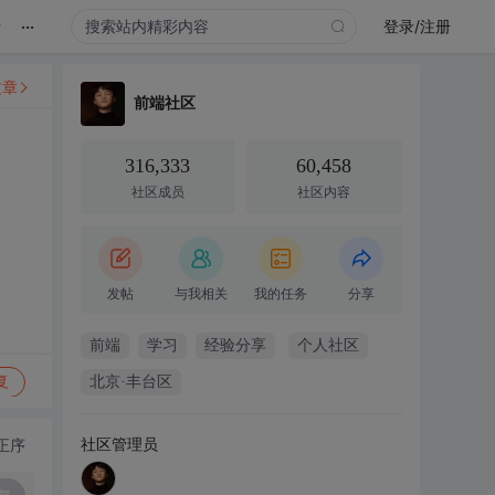
...
录
登录/注册
文章
前端社区
316,333
60,458
社区成员
社区内容
发帖
与我相关
我的任务
分享
前端
学习
经验分享
个人社区
复
北京·丰台区
社区管理员
正序