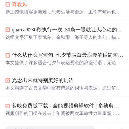
喜欢
风
博主感慨博客更新难，思考生活与命运。工作有烦闷也有
快感，为跟上信息更新速度被迫查阅资讯。还提及朋友祈
神之事，日常整理工作文档、听音乐等。表达了对
喜欢
女
quartz 每30秒执行一次_30条一眼就让人心动的文案：每一次
孩的情感，以及对
风
的喜爱，适应江城多变的天气。
这组文字汇集了泰戈尔、余秋雨、海子等人的名句，描绘
了
黄昏
、日落、月光等自然景象，融入了深深的情感和人
生感悟。每一句话都充满诗意，展现出对生活的热爱、对
什么从什么写短句_七夕节表白最浪漫的话简短 适合七夕表白又甜又撩情话短句...
世界的细腻感触，以及对人生的深刻理解。这些句子提醒
我们珍视每一个瞬间，无论是
花
开还是
花
落，都是生命中
本文提供了许多适合七夕节表达爱意的浪漫话语，无论是
不可或缺的部分。
深情的告白还是甜蜜的撩拨，都能在这里找到灵感。
光念出来就特别美好的词语
本文精选了古典文学中富有诗意的词语与表达，通过解析
这些词语背后的故事与含义，展现了中华文化的独特魅
力。从《西游记》的河清海晏到《三国志》的渊清玉絜，
剪映免费版下载 - 全能视频剪辑软件 | 多轨剪辑/4K导出
再到《南史》的望岫息心，每个词语都是一个故事，每句
话都是一幅画卷。
视频创作的门槛在过去十年间被两次革命性力量重塑：第
一次是智能手机把拍摄工具普及到每个人手里，第二次是
AI 把后期剪辑从专业技能变成了自然语言指令。在这两次