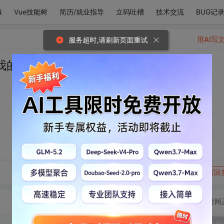
N
Vue技能树
简历/就业指导
立码吐槽
技术交流
BUG记
用AI写
服务超时,请刷新页面重试
我的心尖驻足。
转发到动态
举报
写回
切换为时间