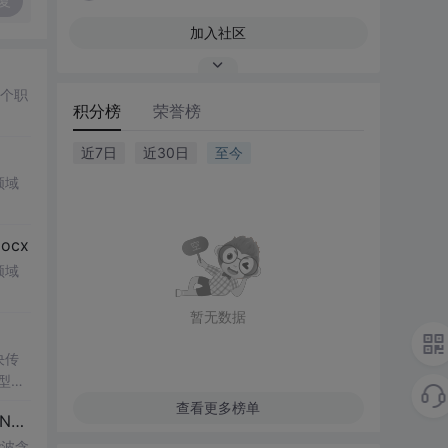
复
加入社区
多个职
积分榜
荣誉榜
近7日
近30日
至今
领域
cx
领域
暂无数据
决传
类型和
UI
查看更多榜单
博客 下载 社区 AtomGit 模型市场 搜CSDN 搜索 AI 搜索 会员中心 创作中心 基于DPWMA调制与正负序分离的ANPC三电平并网逆变器前馈控制策略研究（Simulink仿真实现）
谐波含