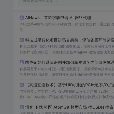
请发表友善的回复…
AIHawk：首款求职申请 AI 网络代理
求职助手AI智能代理AIHawk致力于简化求职过程，通过
位。
科技成果转化项目进场交易前，评估备案环节需要准
科易网基于40亿+科创知识图谱数据库，深度探索AI技术
的多样化应用场景，研究科技创新领域的AI+数智化解决方
国央企如何系统识别外部创新资源？内部研发体系
科易网基于40亿+科创知识图谱数据库，深度探索AI技术
的多样化应用场景，研究科技创新领域的AI+数智化解决方
【高速互连技术】基于UIO机制的PCIe无序I
内容概要：本文档为PCI-SIG发布的工程变更通知（ECN），介绍
统PCI/PCIe架构中严格的顺序传输规则对多路径拓扑和高性
规则，允许请求方（Requester）自主管理数据顺序，支
O
内容概要：本文研究了基于DPWMA调制与正负序分离的A