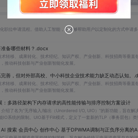
发表回
自动化职位申请流程。借助人工智能，它能够帮助用户以定制化的方式申请
备哪些材料？.docx
在技术转移、成果转化、技术经纪、知识产权、产业创新、科技招商等垂直
案，推动科技创新与产业创新智能化发展。
完善，但对外部高校、中小科技企业技术能力缺乏动态认知。.do
在技术转移、成果转化、技术经纪、知识产权、产业创新、科技招商等垂直
案，推动科技创新与产业创新智能化发展。
/O扩展：多路径架构下内存请求的高性能传输与排序控制方案设计
了名为“无序输入/输出（Unordered I/O, UIO）”的新功能，旨在解
能IO系统的限制。UIO基于Flit模式，定义了一套新的TLP（事务层包）
持多路径路由、提升系统效率并兼容现有生产者-消费者模型。文档详细说明了
NPC三电平并网逆变器前馈控制策略，旨在解决传统三电平逆变器存在的