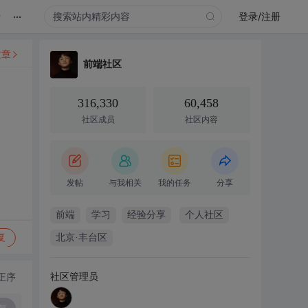
...
录
登录/注册
文章
前端社区
316,330
60,458
社区成员
社区内容
发帖
与我相关
我的任务
分享
前端
学习
经验分享
个人社区
复
北京·丰台区
社区管理员
正序