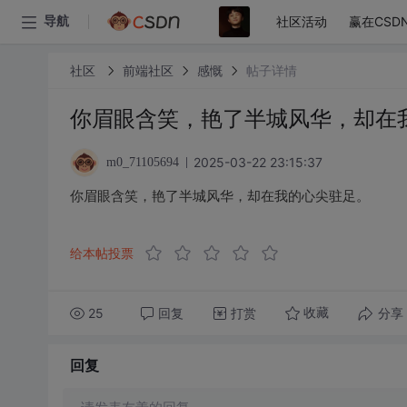
社区活动
赢在CSD
导航
社区
前端社区
感慨
帖子详情
你眉眼含笑，艳了半城风华，却在
2025-03-22 23:15:37
m0_71105694
你眉眼含笑，艳了半城风华，却在我的心尖驻足。
给本帖投票
25
回复
打赏
分享
收藏
回复