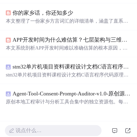
了大量用户。它强调内容平等，为底层人民提供上升通
道，利用直播带货实现商业变现。快手重建了熟人社会，
你的家乡话，你还知多少
促进了知识传播与经济繁荣。
本文整理了一份家乡方言词汇的详细清单，涵盖了直系亲
属、旁系亲属的称呼，日常代称，时间表达，身体部位名
称，农村常见活动，气候自然现象，农作物及蔬菜，以及
APP开发时间为什么难估算？七层架构与三维工时拆解
方向和其他常用词汇。这不仅是一份方言学习资料，也是
对家乡文化的珍贵记录。
本文系统剖析APP开发时间难以准确估算的根本原因，提
出覆盖前端、后端、数据存储、运维监控、安全合规、发
布分发及团队协作的七层架构模型，并引入需求颗粒度归
stm32单片机项目资料课程设计文档C语言程序代码原理图电
一化、工时三维校准（开发/协作/保障）、风险缓冲量化、
团队能力映射和全链
路
沙盘推演五大技术估算方法。强调
stm32单片机项目资料课程设计文档C语言程序代码原理图
时间本质是需求复杂度、技术债、团队能力与外部约束博
电
路
PCB实例五种PWM反馈控制模式研究
弈的结果，而非单纯编码耗时。
Agent-Tool-Consent-Prompt-Auditor-v1.0-原创源码与文档.zip
原创本地工程审计与分析工具合集中的独立资源包。每个
ZIP包含完整源码、3项自动化测试、可复现合成示例、离
线HTML、JSON与SVG报告、1080×720真实运行效果图、
README、运行说明、功能清单、MIT License及原创与授
权声明。解压后进入project目录，执行npm test验证算法，
说点什么…
执行npm run report生成报告，也可通过本地静态服务器打