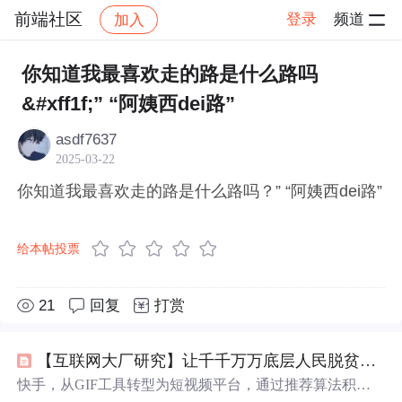
前端社区
登录
频道
加入
帖子详情
社区
前端社区
感慨
你知道我最喜欢走的路是什么路吗
&#xff1f;” “阿姨西dei路”
asdf7637
2025-03-22
你知道我最喜欢走的路是什么路吗？” “阿姨西dei路”
给本帖投票
21
回复
打赏
【互联网大厂研究】让千千万万底层人民脱贫致富的【快手】，他有何等魔力？
快手，从GIF工具转型为短视频平台，通过推荐算法积累