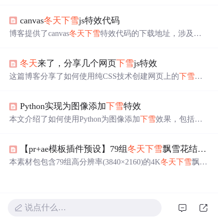
考试三级真题，涉及
冬天
下雪
场景的实现。包括女巫和雪
花的角色设计、背景选择、解题思路及程序编写，同时提
canvas
冬天
下雪
js特效代码
供了相关学习资源，如蓝桥杯比赛资料、考级资料和视频
课程。
博客提供了canvas
冬天
下雪
特效代码的下载地址，涉及前
端开发领域，运用了canvas技术实现特效。
冬天
来了，分享几个网页
下雪
js特效
这篇博客分享了如何使用纯CSS技术创建网页上的
下雪
背
景特效，包括h5、gsap.js和canvas三种不同的实现方式，为
网页增添节日氛围或视觉趣味。
Python实现为图像添加
下雪
特效
本文介绍了如何使用Python为图像添加
下雪
效果，包括故
宫
下雪
的界面小程序和手绘素描两个部分，通过示例代码
和效果展示，帮助读者理解和实现图像的雪景效果。
【pr+ae模板插件预设】79组
冬天
下雪
飘雪花结冰特效合成mg动画
本素材包包含79组高分辨率(3840×2160)的4K
冬天
下雪
飘雪
视频效果，总大小10.1GB，格式为.MP4，适用于多种后期
编辑软件，如AE、PR、FCPX等。素材内含20种结冰效
果、6种冰块破碎及53种
下雪
飘雪特效，通过选择合适的混
合模式可轻松叠加到原视频上。
说点什么…