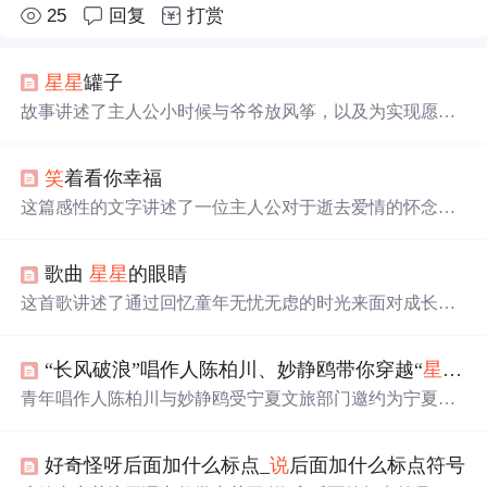
25
回复
打赏
星星
罐子
故事讲述了主人公小时候与爷爷放风筝，以及为实现愿望
折叠一千零一个
星星
的经历。在家人不理解的情况下，
星
星
罐子被夺走并遭到破坏，但最后爷爷找回了所有的
星星
笑
着看你幸福
，教给主人公成长的含义。这个故事充满了亲情、失落与
希望的主题。
这篇感性的文字讲述了一位主人公对于逝去爱情的怀念与
释然。从最初无法接受恋人离去的痛苦，到最后选择坚强
并祝福对方能够幸福的过程。文章通过细腻的情感描绘展
歌曲
星星
的眼睛
现了成长与放手的主题。
这首歌讲述了通过回忆童年无忧无虑的时光来面对成长过
程中的困惑与失落，用简单温暖的旋律和歌词鼓励人们保
持纯真，勇敢追求梦想。
“长风破浪”唱作人陈柏川、妙静鸥带你穿越“
星星
的
青年唱作人陈柏川与妙静鸥受宁夏文旅部门邀约为宁夏创
作并演唱主题歌曲《去
星星
的故乡》。该歌曲成为代表性
宁夏文旅宣传作品。陈柏川灵感来自宁夏之行，仅用十几
好奇怪呀后面加什么标点_
说
后面加什么标点符号
分钟完成创作。