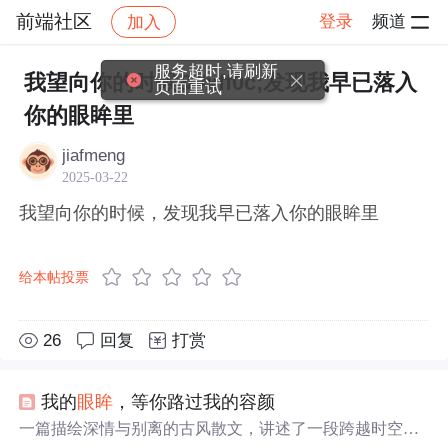
前端社区
登录
频道
加入
帖子详情
社区
前端社区
感慨
服务超时,请刷新
我望向你的时候&#xff0c;发现我早已落入
页面重试
你的眼眸里
jiafmeng
2025-03-22
我望向你的时候，发现我早已落入你的眼眸里
给本帖投票
26
回复
打赏
我的
眼眸
，等你路过我的容颜
一篇描绘深情与别离的古风散文，讲述了一段跨越时空的