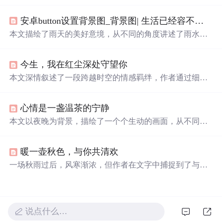
爱情故事，充满了诗意与哲理。
安卓button设置背景图_背景图| 生活已经容不下我了
本文描绘了雨天的美好意境，从不同的角度讲述了雨水带
给世界的净化与新生。无论是落在屋檐上的雨滴还是
落入
心间的柔情，都让人心生感慨。
今生，我在红尘深处守望你
本文深情叙述了一段跨越时空的情感羁绊，作者通过细腻
的文字表达了对远方之人的深切思念与不变的承诺，展现
了即使不能朝夕相处，但仍心灵相依的美好情感。
心情是一盏温茶的宁静
本文以夜晚为背景，描绘了一个个生动的画面，从不同角
度展现了夜的魅力。夜既是神秘的，也是浪漫的，它包容
着人们的孤独与梦想，是心灵得以安放的地方。
暖一壶秋色，与你共清欢
一场秋雨过后，风寒渐浓，但作者在文字中捕捉到了与你
相遇的温暖。在秋天的画卷中，作者用细腻的情感描绘了
与你的每一次相遇与思念，将这份美好与你分享。在秋日
的风景
里
，不仅有落叶和风，还有淡淡的茶香与彼此心灵
的契合。无论季节如何更迭，心中总有你的影子，给予彼
说点什么…
此最真挚的陪伴与理解。