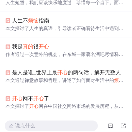
人生短暂，我们应该快乐地度过，珍惜每一个当下。面对
困难和
烦恼
，保持乐观心态，努力追求目标，善待自己，
享受生活。
人生不
烦恼
指南
本文探讨了人生的真谛，引导读者正确看待生活中遇到的
各种
烦恼
，包括来自家庭成员、朋友及自身的压力。文章
强调了物质条件、人际关系及健康的重要性，并提出了应
我是
真的
很
开心
对不同
烦恼
的有效策略。
作者通过一次意外的机会，在东城一家著名酒吧尽情释放
自我，摆脱了一段令人窒息的感情束缚，找回了自信与快
乐。
是人是谁_世界上最
开心
的两句话，解开无数人心结！谁看谁
本文通过禅意故事和哲理，讲述了如何面对生活中的
烦恼
与挑战。强调了以平和的心态对待人生的重要性，并提供
了实用的方法来减少内心的负担。
开心
网不
开心
了
本文探讨了
开心
网在中国社交网络市场的发展历程，从其
在短时间内成为最大SNS网站的辉煌时刻，到游戏热度消
退后流量下降、用户流失的问题。文章分析了
开心
网人气
下滑的原因，指出游戏标签限制了其发展，并提出了借鉴
说点什么…
人人网成功经验的可能性。尽管面临挑战，但手握近1亿用