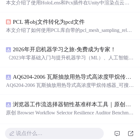
本文介绍了使用HoloLens和Pcx插件在Unity中渲染点云文
件时遇到的单
眼
显示问题及其解决方案。通过调整XRSetti
ngs中的配置，取消勾选“EnableDepthBufferSharing”，并更
PCL 将obj文件转化为pcd文件
改“StereoRenderingMode”从“SinglePass”到“MultiPass”，可
以解决该问题。
本文介绍了如何使用PCL库自带的pcl_mesh_sampling_releas
e.exe工具将OBJ模型文件转换为PCD点云文件。详细步骤
包括调整采样点数和保存的数据类型，并提供了一个补充
2026年开启机器学习之旅-免费成为专家！
方法——通过CloudCompare软件进行转换。此外，还提供
了在CloudCompare中设置参数以生成所需点云的详细说
《2023年零基础入门与提升机器学习（ML）、人工智能
明。
（AI）的全指南，涵盖最新动态与前沿技术！》
AQ6204-2006 瓦斯抽放用热导式高浓度甲烷传感器-可搜索.pdf
AQ6204-2006 瓦斯抽放用热导式高浓度甲烷传感器_可搜
索.pdf
浏览器工作流选择器韧性基准样本工具｜原创源码+测试+离线报告
原创 Browser Workflow Selector Resilience Auditor Benchmar
k Baseline 工具：围绕“用文本、角色、标签、测试标识与
结构变化样本评估重复网页流程选择器的稳定性”的结果，
建立固定样本、权重和验收区间，比较不同批次的准确
说点什么…
率、覆盖率与效率；本地网页、JSON/HTML/SVG报告、