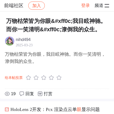
前端社区
登录
频道
加入
帖子详情
社区
前端社区
感慨
万物枯荣皆为你眼&#xff0c;我目眩神驰。
而你一笑清明&#xff0c;潦倒我的众生。
nihd494
2025-03-23
万物枯荣皆为你眼，我目眩神驰。而你一笑清明，
潦倒我的众生。
给本帖投票
19
回复
打赏
HoloLens 2开发：Pcx 渲染点云单
眼
显示问题