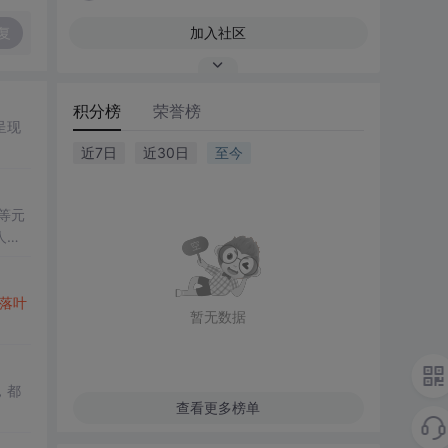
复
加入社区
积分榜
荣誉榜
呈现
近7日
近30日
至今
等元
人的
落叶
暂无数据
，都
查看更多榜单