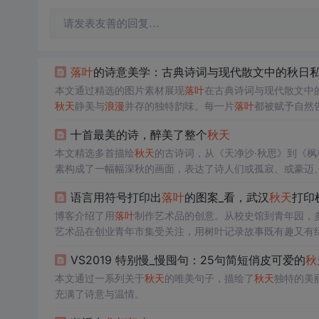
请发表友善的回复…
落叶
的诗意美学：古典诗词与现代散文中的秋日
本文通过精选的图片素材展现
落叶
在古典诗词与现代散文中
秋天
静美与
浪漫
并存的独特韵味。每一片
落叶
都被赋予自然
十首最美的诗，醉美了整个
秋天
本文精选多首描绘
秋天
的古诗词，从《天净沙·秋思》到《
素构成了一幅幅深秋的画面，表达了诗人们或孤寂、或豪迈
心境。
语言用符号打印出
落叶
的图案_看，武汉
秋天
打印
博客介绍了用
落叶
制作艺术品的创意。从校史馆到青年园，
艺术品在创业青年市集受关注，用树叶记录故事既有趣又有
VS2019 特别慢_慢囤句：25句简短俏皮可爱的
秋
本文通过一系列关于
秋天
的唯美句子，描绘了
秋天
独特的美
充满了诗意与温情。