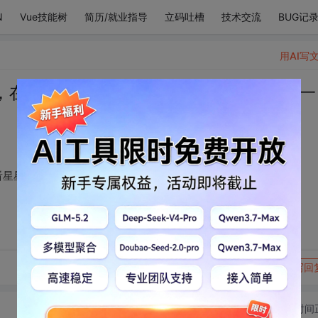
N
Vue技能树
简历/就业指导
立码吐槽
技术交流
BUG记
用AI写
，在华灯初上的傍晚看星星眨眼，是和你一
看星星眨眼，是和你一起，余生如何荒度我都觉浪漫。
转发到动态
举报
写回
切换为时间