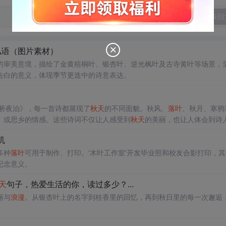
发表回
私语（图片素材）
的审美意境，描绘了金黄梧桐叶、银杏叶、逆光枫叶及古寺黄叶等场景，
告白的意义，体现季节更迭中的诗意表达。
枫桥夜泊》，每一首诗都展现了
秋天
的不同面貌。秋风、
落叶
、秋月、寒鸦
、或思乡的情感。这些诗词不仅让人感受到
秋天
的美丽，也让人体会到诗
机
多种
落叶
可用于制作、打印。‘木叶工作室’开发毕业照和校友合影打印，其
纪念意义。
天
句子，热爱生活的你，读过多少？...
丽与
浪漫
。从银杏叶上的名字到桂香里的回忆，再到秋日里的每一次邂逅