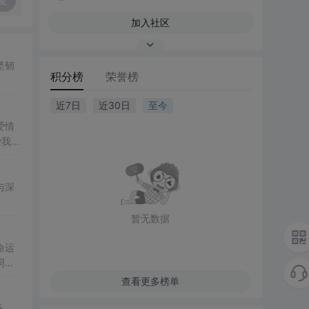
复
加入社区
坚韧
积分榜
荣誉榜
近7日
近30日
至今
爱情
爱我长
与深
暂无数据
命运
同
查看更多榜单
场