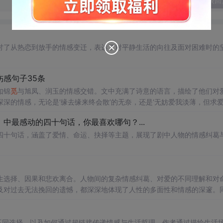
发表回
讨了从热恋到放手的情感变迁，表达了对平静生活的向往及面对困难时的
感句子35条
如锦
觅
与旭凤、润玉的情感交错。文中充满了诗意的语言，描绘了他们对
深的情感，无论是‘缘去缘来终会散’的无奈，还是‘无妨爱我淡薄，但求
中最感动的四十句话，你最喜欢哪句？...
四十句话，涵盖了爱情、命运、抉择等主题，展现了剧中人物的情感纠葛
生选择、因果和悲欢离合。人物间的复杂情感纠葛、对爱的不同理解和对
及对过去无法挽回的遗憾，都深深地体现了人性的多面性和情感的深邃。
的反思。
不同选择，以及如何通过超链接传递情感与生活哲理。作者通过描绘生活