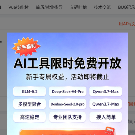
N
Vue技能树
简历/就业指导
立码吐槽
技术交流
BUG记
用AI写
。”
转发到动态
举报
写回
切换为时间