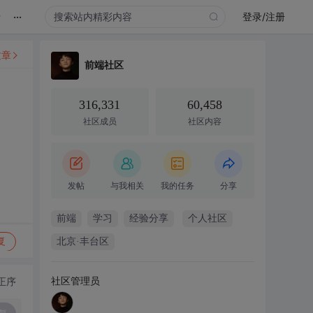
...
录
登录/注册
文章
前端社区
316,331
60,458
社区成员
社区内容
发帖
与我相关
我的任务
分享
前端
学习
经验分享
个人社区
复
北京·丰台区
社区管理员
正序