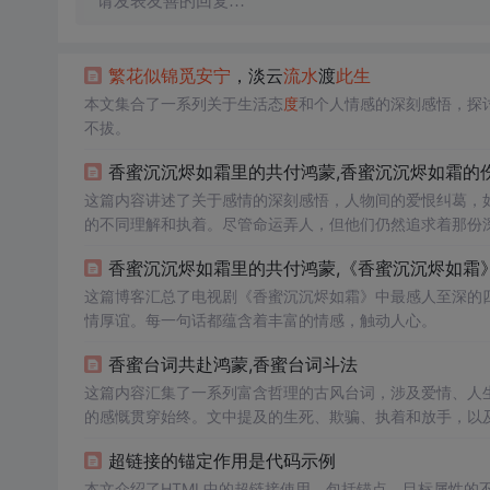
请发表友善的回复…
繁花似锦
觅
安宁
，淡云
流水
渡
此生
本文集合了一系列关于生活态
度
和个人情感的深刻感悟，探
不拔。
香蜜沉沉烬如霜里的共付鸿蒙,香蜜沉沉烬如霜的伤
这篇内容讲述了关于感情的深刻感悟，人物间的爱恨纠葛，
的不同理解和执着。尽管命运弄人，但他们仍然追求着那份深
久’的执着，都展现了人物内心世界的细腻与深情。
香蜜沉沉烬如霜里的共付鸿蒙,《香蜜沉沉烬如霜》
这篇博客汇总了电视剧《香蜜沉沉烬如霜》中最感人至深的
情厚谊。每一句话都蕴含着丰富的情感，触动人心。
香蜜台词共赴鸿蒙,香蜜台词斗法
这篇内容汇集了一系列富含哲理的古风台词，涉及爱情、人
的感慨贯穿始终。文中提及的生死、欺骗、执着和放手，以
时，也包含了对善良、慈悲和道义的探讨，以及对生活态
度
超链接的锚定作用是代码示例
本文介绍了HTML中的超链接使用，包括锚点、目标属性的