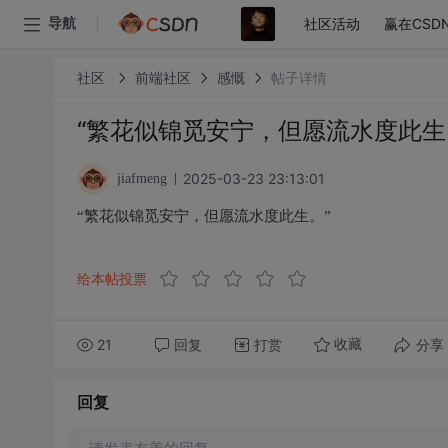
社区活动
赢在CSD
导航
社区
前端社区
感慨
帖子详情
“繁花似锦觅安宁，但愿流水度此生
2025-03-23 23:13:01
jiafmeng
“繁花似锦觅安宁，但愿流水度此生。”
给本帖投票
21
回复
打赏
分享
收藏
回复