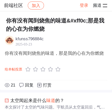
前端社区
登录
频道
加入
帖子详情
社区
前端社区
感慨
你有没有闻到烧焦的味道&#xff0c;那是我
的心在为你燃烧
kfunss796884c
2025-03-23
你有没有闻到烧焦的味道，那是我的心在为你燃烧
给本帖投票
21
回复
打赏
太空闻起来是什么
味道
的？
本文探讨了太空的气味问题。宇航员从太空返回后，气闸