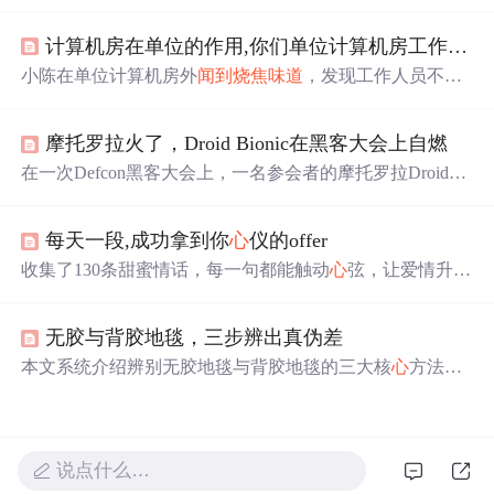
里有不同气味，多有
烧焦
味。其原因一是气闸过程中发生
氧化化学反应，二是恒星爆炸产生的多环芳烃。此外，太
计算机房在单位的作用,你们单位计算机房工作人员临时不在，单位人事部小陈，路过计算机房闻...
阳系外因化合物和元素不同，可能有不同气味。
小陈在单位计算机房外
闻到
烧焦
味道
，发现工作人员不
在。他迅速采取行动，先通知保卫部并尝试寻找火源。根
据火势大小，小陈会采取不同的措施，包括灭火、断电、
摩托罗拉火了，Droid Bionic在黑客大会上自燃
疏散人员和报警。火灾控制后，他协助记录损失，编写报
告，提议加强安全管理和培训，以防止类似事件再次发
在一次Defcon黑客大会上，一名参会者的摩托罗拉DroidBi
生。
onic手机电池突然发生自燃，导致座椅和地毯被
烧焦
，所
幸使用者并未受伤。手机在裤兜中
燃烧
起来，用户紧急将
每天一段,成功拿到你
心
仪的offer
其取出。目前起火原因未知。
收集了130条甜蜜情话，每一句都能触动
心
弦，让爱情升
温。无论是表白还是日常撒糖，总有一句适合你。
无胶与背胶地毯，三步辨出真伪差
本文系统介绍辨别无胶地毯与背胶地毯的三大核
心
方法：
通过闻气味与核查第三方检测报告（如SMQ依据GB 18587
-2001出具的甲醛/VOC/胶粘剂未检出报告）、观察底背织
造结构与手感差异、以及
燃烧
测试判断胶层存在与否。强
调无胶地毯采用物理织造工艺，无化学胶粘剂，具备零甲
说点什么…
醛、适配地暖、不伤地板等特性，适用于母婴及敏感人